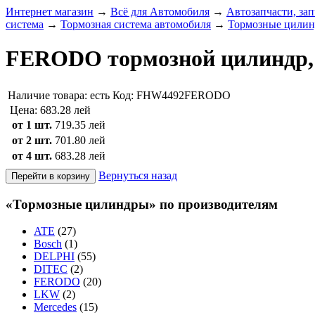
Интернет магазин
→
Всё для Автомобиля
→
Автозапчасти, зап
система
→
Тормозная система автомобиля
→
Тормозные цили
FERODO тормозной цилиндр, C
Наличие товара:
есть
Код: FHW4492FERODO
Цена:
683.28 лей
от 1 шт.
719.35 лей
от 2 шт.
701.80 лей
от 4 шт.
683.28 лей
Вернуться назад
«Тормозные цилиндры» по производителям
ATE
(27)
Bosch
(1)
DELPHI
(55)
DITEC
(2)
FERODO
(20)
LKW
(2)
Mercedes
(15)