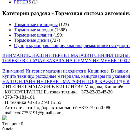
PETERS
(1)
Категории раздела «Тормозная система автомоби
Тормозные цилиндры
(123)
Тормозные колодки
(1368)
Тормозные шланги
(190)
Тормозные диски
(727)
Супорты, направляющие, клапана, ремкомплекты супорт
ВНИМАНИЕ, НАШ ИНТЕРНЕТ МАГАЗИН СНИЗИЛ ЦЕНЫ.
ТОЛЬКО В СЛУЧАЕ ЗАКАЗА НА СУММУ НЕ МЕНЕЕ 1000 
Внимание! Интернет магазин находится в Кишиневе. В нашем 
купить технику, расходные материалы, канцтовары по указаной
НАШ ОНЛАЙН ИНТЕРНЕТ МАГАЗИН ПОДСКАЖЕТ ГДЕ КУ
ИНТЕРНЕТ МАГАЗИН
В КИШИНЁВЕ
Молдова, Кишинёв
.
КОНСУЛЬТАНТЫ
Бытовая техника
+373-22-92-45-20
+373-78-181-181
.
IT-техника
+373-22-93-15-55
.
Автозапчасти
Подбор автозапчастей
+373-795-60-086
.
mail: cod7753191@gmail.com
Товаров:
0
0
лей