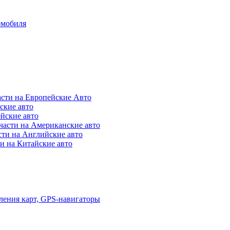
омобиля
асти на Европейские Авто
ские авто
ейские авто
части на Американские авто
сти на Английские авто
и на Китайские авто
ления карт, GPS-навигаторы