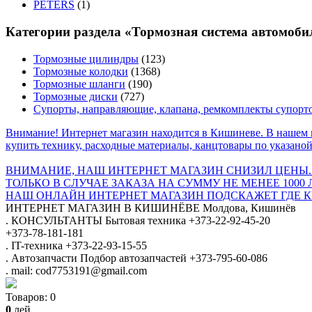
PETERS
(1)
Категории раздела «Тормозная система автомоби
Тормозные цилиндры
(123)
Тормозные колодки
(1368)
Тормозные шланги
(190)
Тормозные диски
(727)
Супорты, направляющие, клапана, ремкомплекты супорт
Внимание! Интернет магазин находится в Кишиневе. В нашем 
купить технику, расходные материалы, канцтовары по указаной
ВНИМАНИЕ, НАШ ИНТЕРНЕТ МАГАЗИН СНИЗИЛ ЦЕНЫ.
ТОЛЬКО В СЛУЧАЕ ЗАКАЗА НА СУММУ НЕ МЕНЕЕ 1000 
НАШ ОНЛАЙН ИНТЕРНЕТ МАГАЗИН ПОДСКАЖЕТ ГДЕ КУ
ИНТЕРНЕТ МАГАЗИН
В КИШИНЁВЕ
Молдова, Кишинёв
.
КОНСУЛЬТАНТЫ
Бытовая техника
+373-22-92-45-20
+373-78-181-181
.
IT-техника
+373-22-93-15-55
.
Автозапчасти
Подбор автозапчастей
+373-795-60-086
.
mail: cod7753191@gmail.com
Товаров:
0
0
лей