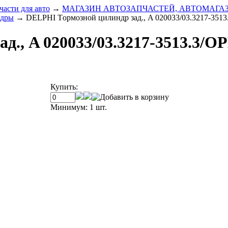
части для авто
→
МАГАЗИН АВТОЗАПЧАСТЕЙ, АВТОМАГА
ндры
→
DELPHI Tормозной цилиндр зад., A 020033/03.3217-3513
., A 020033/03.3217-3513.3/O
Купить:
Минимум: 1 шт.