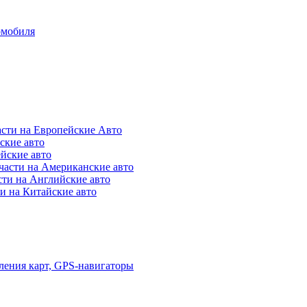
омобиля
асти на Европейские Авто
ские авто
ейские авто
части на Американские авто
сти на Английские авто
и на Китайские авто
ления карт, GPS-навигаторы