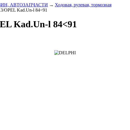
ЗИН, АВТОЗАПЧАСТИ
→
Ходовая, рулевая, тормозная
.3/OPEL Kad.Un-l 84<91
PEL Kad.Un-l 84<91