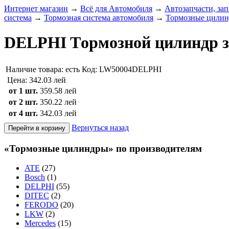
Интернет магазин
→
Всё для Автомобиля
→
Автозапчасти, зап
система
→
Тормозная система автомобиля
→
Тормозные цили
DELPHI Tормозной цилиндр зад
Наличие товара:
есть
Код: LW50004DELPHI
Цена:
342.03 лей
от 1 шт.
359.58 лей
от 2 шт.
350.22 лей
от 4 шт.
342.03 лей
Вернуться назад
«Тормозные цилиндры» по производителям
ATE
(27)
Bosch
(1)
DELPHI
(55)
DITEC
(2)
FERODO
(20)
LKW
(2)
Mercedes
(15)