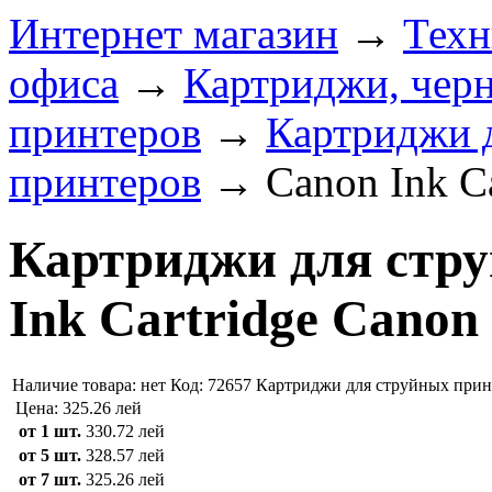
Интернет магазин
→
Техн
офиса
→
Картриджи, черн
принтеров
→
Картриджи 
принтеров
→
Canon Ink C
Картриджи для стр
Ink Cartridge Canon 
Наличие товара:
нет
Код: 72657
Картриджи для струйных прин
Цена:
325.26 лей
от 1 шт.
330.72 лей
от 5 шт.
328.57 лей
от 7 шт.
325.26 лей