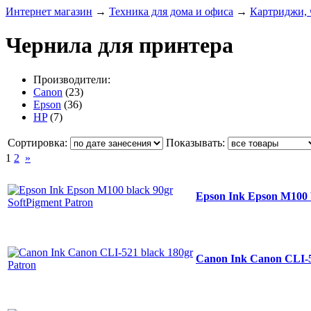
Интернет магазин
→
Техника для дома и офиса
→
Картриджи, 
Чернила для принтера
Производители:
Canon
(23)
Epson
(36)
HP
(7)
Сортировка:
Показывать:
1
2
»
Epson Ink Epson M100 
Canon Ink Canon CLI-5