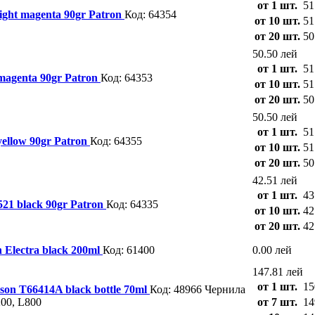
от 1 шт.
51
ight magenta 90gr Patron
Код: 64354
от 10 шт.
51
от 20 шт.
50
50.50 лей
от 1 шт.
51
magenta 90gr Patron
Код: 64353
от 10 шт.
51
от 20 шт.
50
50.50 лей
от 1 шт.
51
ellow 90gr Patron
Код: 64355
от 10 шт.
51
от 20 шт.
50
42.51 лей
от 1 шт.
43
21 black 90gr Patron
Код: 64335
от 10 шт.
42
от 20 шт.
42
Electra black 200ml
Код: 61400
0.00 лей
147.81 лей
от 1 шт.
15
son T66414A black bottle 70ml
Код: 48966
Чернила
200, L800
от 7 шт.
14