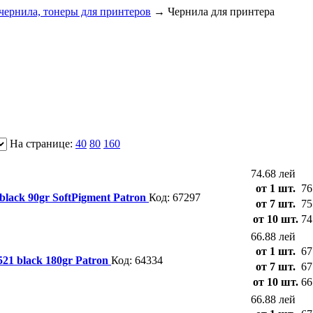
чернила, тонеры для принтеров
→
Чернила для принтера
На странице:
40
80
160
74.68 лей
от 1 шт.
76
black 90gr SoftPigment Patron
Код: 67297
от 7 шт.
75
от 10 шт.
74
66.88 лей
от 1 шт.
67
21 black 180gr Patron
Код: 64334
от 7 шт.
67
от 10 шт.
66
66.88 лей