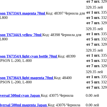
от 7 шт.
329
329.35 лей
от 1 шт.
335
pson T67334A magenta 70ml
Код: 48397
Чернила для
 L800
от 5 шт.
332
от 7 шт.
329
329.35 лей
от 1 шт.
335
pson T67344A yellow 70ml
Код: 48398
Чернила для
 L800
от 5 шт.
332
от 7 шт.
329
329.35 лей
от 1 шт.
335
son T67354A light cyan bottle 70ml
Код: 48399
EPSON L-200, L-800
от 5 шт.
332
от 7 шт.
329
329.35 лей
от 1 шт.
335
son T67364A light magenta 70ml
Код: 48400
EPSON L-200, L-800
от 5 шт.
332
от 7 шт.
329
ersal 500ml cyan Japan
Код: 43075
Чернила
0.00 лей
versal 500ml magenta Japan
Код: 43076
Чернила
0.00 лей