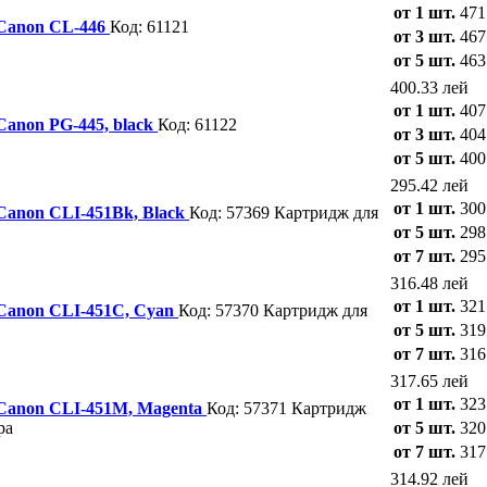
от 1 шт.
471
 Canon CL-446
Код: 61121
от 3 шт.
467
от 5 шт.
463
400.33 лей
от 1 шт.
407
Canon PG-445, black
Код: 61122
от 3 шт.
404
от 5 шт.
400
295.42 лей
от 1 шт.
300
 Canon CLI-451Bk, Black
Код: 57369
Картридж для
от 5 шт.
298
от 7 шт.
295
316.48 лей
от 1 шт.
321
 Canon CLI-451C, Cyan
Код: 57370
Картридж для
от 5 шт.
319
от 7 шт.
316
317.65 лей
от 1 шт.
323
 Canon CLI-451M, Magenta
Код: 57371
Картридж
ра
от 5 шт.
320
от 7 шт.
317
314.92 лей