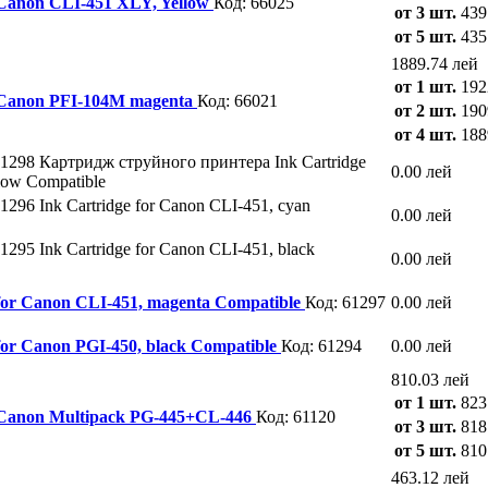
 Canon CLI-451 XLY, Yellow
Код: 66025
от 3 шт.
439
от 5 шт.
435
1889.74 лей
от 1 шт.
192
 Canon PFI-104M magenta
Код: 66021
от 2 шт.
190
от 4 шт.
188
61298
Картридж струйного принтера Ink Cartridge
0.00 лей
low Compatible
61296
Ink Cartridge for Canon CLI-451, cyan
0.00 лей
61295
Ink Cartridge for Canon CLI-451, black
0.00 лей
for Canon CLI-451, magenta Compatible
Код: 61297
0.00 лей
for Canon PGI-450, black Compatible
Код: 61294
0.00 лей
810.03 лей
от 1 шт.
823
 Canon Multipack PG-445+CL-446
Код: 61120
от 3 шт.
818
от 5 шт.
810
463.12 лей