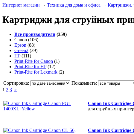
Интернет магазин
→
Техника для дома и офиса
→
Картриджи, 
Картриджи для струйных при
Все производители
(359)
Canon
(106)
Epson
(88)
Green2
(39)
HP
(111)
Print-Rite for Canon
(1)
Print-Rite for HP
(12)
Print-Rite for Lexmark
(2)
Сортировка:
Показывать:
1
2
3
»
Canon Ink Cartridge
для струйных принте
Canon Ink Cartridge 