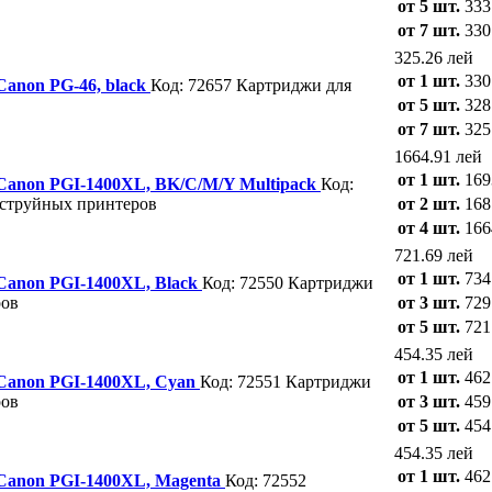
от 5 шт.
333
от 7 шт.
330
325.26 лей
от 1 шт.
330
Canon PG-46, black
Код: 72657
Картриджи для
от 5 шт.
328
от 7 шт.
325
1664.91 лей
от 1 шт.
169
 Canon PGI-1400XL, BK/C/M/Y Multipack
Код:
 струйных принтеров
от 2 шт.
168
от 4 шт.
166
721.69 лей
от 1 шт.
734
 Canon PGI-1400XL, Black
Код: 72550
Картриджи
ров
от 3 шт.
729
от 5 шт.
721
454.35 лей
от 1 шт.
462
 Canon PGI-1400XL, Cyan
Код: 72551
Картриджи
ров
от 3 шт.
459
от 5 шт.
454
454.35 лей
от 1 шт.
462
 Canon PGI-1400XL, Magenta
Код: 72552