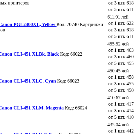
ных принтеров
от 3 шт.
618
от 5 шт.
611
611.91 лей
от 1 шт.
622
 Canon PGI-2400XL, Yellow
Код: 70740
Картриджи
ров
от 3 шт.
618
от 5 шт.
611
455.52 лей
от 1 шт.
463
 Canon CLI-451 XLBk, Black
Код: 66022
от 3 шт.
460
от 5 шт.
455
450.45 лей
от 1 шт.
458
 Canon CLI-451 XLC, Cyan
Код: 66023
от 3 шт.
455
от 5 шт.
450
410.67 лей
от 1 шт.
417
 Canon CLI-451 XLM, Magenta
Код: 66024
от 3 шт.
414
от 5 шт.
410
435.04 лей
от 1 шт.
442