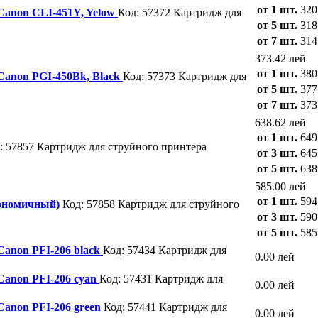
от 1 шт.
320
 Canon CLI-451Y, Yelow
Код: 57372
Картридж для
от 5 шт.
318
от 7 шт.
314
373.42 лей
от 1 шт.
380
 Canon PGI-450Bk, Black
Код: 57373
Картридж для
от 5 шт.
377
от 7 шт.
373
638.62 лей
от 1 шт.
649
: 57857
Картридж для струйного принтера
от 3 шт.
645
от 5 шт.
638
585.00 лей
от 1 шт.
594
кономичный)
Код: 57858
Картридж для струйного
от 3 шт.
590
от 5 шт.
585
Canon PFI-206 black
Код: 57434
Картридж для
0.00 лей
 Canon PFI-206 cyan
Код: 57431
Картридж для
0.00 лей
Canon PFI-206 green
Код: 57441
Картридж для
0.00 лей