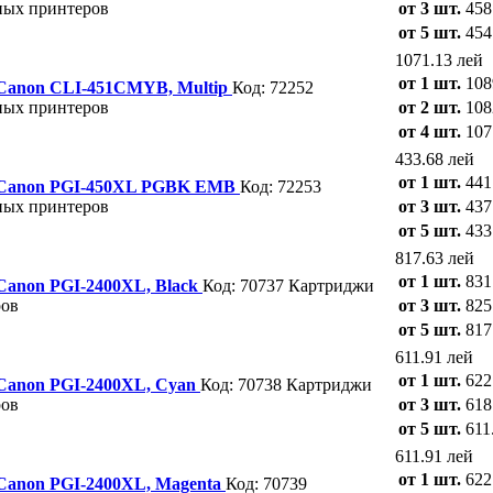
ных принтеров
от 3 шт.
458
от 5 шт.
454
1071.13 лей
от 1 шт.
108
e Canon CLI-451CMYB, Multip
Код: 72252
ных принтеров
от 2 шт.
108
от 4 шт.
107
433.68 лей
от 1 шт.
441
e Canon PGI-450XL PGBK EMB
Код: 72253
ных принтеров
от 3 шт.
437
от 5 шт.
433
817.63 лей
от 1 шт.
831
 Canon PGI-2400XL, Black
Код: 70737
Картриджи
ров
от 3 шт.
825
от 5 шт.
817
611.91 лей
от 1 шт.
622
 Canon PGI-2400XL, Cyan
Код: 70738
Картриджи
ров
от 3 шт.
618
от 5 шт.
611
611.91 лей
от 1 шт.
622
 Canon PGI-2400XL, Magenta
Код: 70739