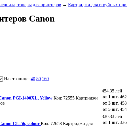
чернила, тонеры для принтеров
→
Картриджи для струйных при
нтеров Canon
На странице:
40
80
160
454.35 лей
от 1 шт.
462
 Canon PGI-1400XL, Yellow
Код: 72555
Картриджи
ров
от 3 шт.
458
от 5 шт.
454
330.33 лей
от 1 шт.
336
Canon CL-56, colour
Код: 72658
Картриджи для