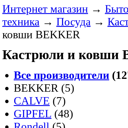
Интернет магазин
→
Быто
техника
→
Посуда
→
Кас
ковши BEKKER
Кастрюли и ковши
Все производители
(12
BEKKER
(5)
CALVE
(7)
GIPFEL
(48)
Rondell
(5)