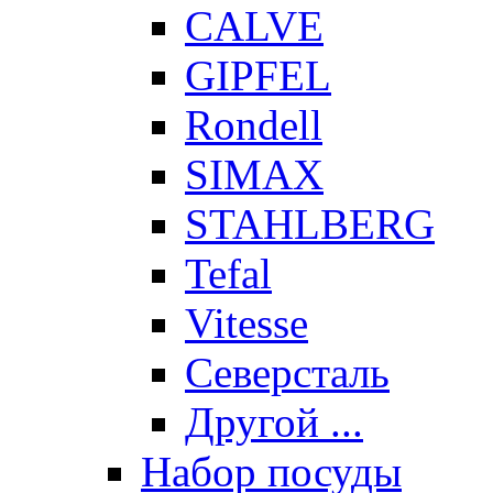
CALVE
GIPFEL
Rondell
SIMAX
STAHLBERG
Tefal
Vitesse
Северсталь
Другой ...
Набор посуды