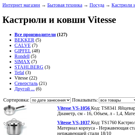
Интернет магазин
→
Бытовая техника
→
Посуда
→
Кастрюли 
Кастрюли и ковши Vitesse
Все производители
(127)
BEKKER
(5)
CALVE
(7)
GIPFEL
(48)
Rondell
(5)
SIMAX
(7)
STAHLBERG
(3)
Tefal
(3)
Vitesse
(22)
Северсталь
(21)
Другой ...
(6)
Сортировка:
Показывать:
Vitesse VS-1056
Код: TS8341
Яйцевар
Диаметр, см - 16, Объем, л - 1,4, Ма
Vitesse VS-1037
Код: TS1760
Кастрю
Материал корпуса - Нержавеющая стал
нержавеющей стали 18/10