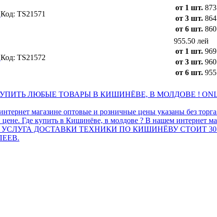
от 1 шт.
873
4
Код: TS21571
от 3 шт.
864
от 6 шт.
860
955.50 лей
от 1 шт.
969
5
Код: TS21572
от 3 шт.
960
от 6 шт.
955
ПИТЬ ЛЮБЫЕ ТОВАРЫ В КИШИНЁВЕ, В МОЛДОВЕ ! ONL
интернет магазине оптовые и розничные цены указаны без торг
 цене. Где купить в Кишинёве, в молдове ? В нашем интернет ма
 УСЛУГА ДОСТАВКИ ТЕХНИКИ ПО КИШИНЁВУ СТОИТ 30
ЛЕЕВ.