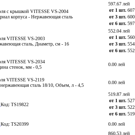
597.67 лей
от 1 шт.
607
ля с крышкой VITESSE VS-2004
териал корпуса - Нержавеющая сталь
от 3 шт.
600
от 6 шт.
597
552.04 лей
от 1 шт.
560
юля VITESSE VS-2003
жавеющая сталь, Диаметр, см - 16
от 3 шт.
554
от 6 шт.
552
юля VITESSE VS-2034
0.00 лей
щина стенок, мм - 0,5
ля VITESSE VS-2119
0.00 лей
 нержавеющая сталь 18/10, Объем, л - 4,5
519.87 лей
от 1 шт.
527
1
Код: TS19822
от 3 шт.
522
от 6 шт.
519
5
Код: TS20399
0.00 лей
860.53 лей