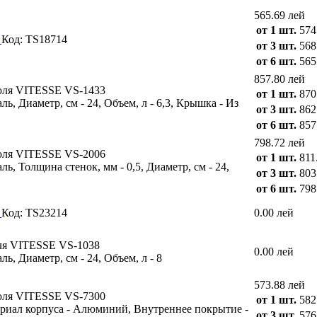
565.69 лей
от 1 шт.
574
7
Код: TS18714
от 3 шт.
568
от 6 шт.
565
857.80 лей
юля VITESSE VS-1433
от 1 шт.
870
ь, Диаметр, см - 24, Объем, л - 6,3, Крышка - Из
от 3 шт.
862
от 6 шт.
857
798.72 лей
юля VITESSE VS-2006
от 1 шт.
811
ь, Толщина стенок, мм - 0,5, Диаметр, см - 24,
от 3 шт.
803
от 6 шт.
798
0
Код: TS23214
0.00 лей
ля VITESSE VS-1038
0.00 лей
, Диаметр, см - 24, Объем, л - 8
573.88 лей
юля VITESSE VS-7300
от 1 шт.
582
атериал корпуса - Алюминий, Внутреннее покрытие -
от 3 шт.
576