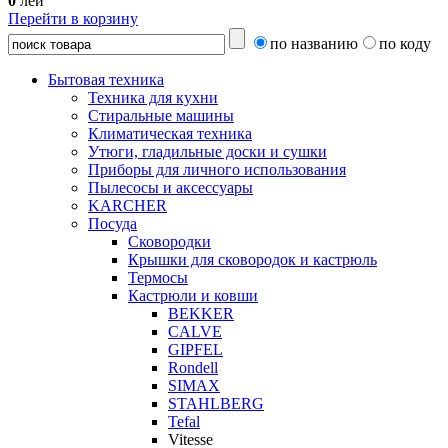
0
лей
Перейти в корзину
по названию
по коду
Бытовая техника
Техника для кухни
Стиральные машины
Климатическая техника
Утюги, гладильные доски и сушки
Приборы для личного использования
Пылесосы и аксессуары
KARCHER
Посуда
Сковородки
Крышки для сковородок и кастрюль
Термосы
Кастрюли и ковши
BEKKER
CALVE
GIPFEL
Rondell
SIMAX
STAHLBERG
Tefal
Vitesse