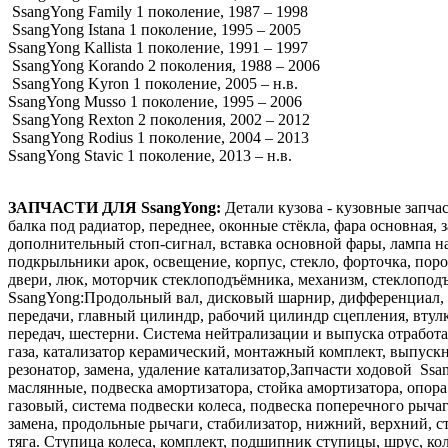
SsangYong Family 1 поколение, 1987 – 1998
SsangYong Istana 1 поколение, 1995 – 2005
SsangYong Kallista 1 поколение, 1991 – 1997
SsangYong Korando 2 поколения, 1988 – 2006
SsangYong Kyron 1 поколение, 2005 – н.в.
SsangYong Musso 1 поколение, 1995 – 2006
SsangYong Rexton 2 поколения, 2002 – 2012
SsangYong Rodius 1 поколение, 2004 – 2013
SsangYong Stavic 1 поколение, 2013 – н.в.
ЗАПЧАСТИ ДЛЯ SsangYong:
Детали кузова - кузовные запча
балка под радиатор, переднее, оконные стёкла, фара основная, 
дополнительный стоп-сигнал, вставка основной фары, лампа на
подкрыльники арок, освещение, корпус, стекло, форточка, поро
двери, люк, моторчик стеклоподъёмника, механизм, стеклоподъ
SsangYong:Продольный вал, дисковый шарнир, дифференциал, ма
передачи, главный цилиндр, рабочий цилиндр сцепления, втул
передач, шестерни. Система нейтрализации и выпуска отработа
газа, катализатор керамический, монтажный комплект, выпускн
резонатор, замена, удаление катализатор,Запчасти ходовой Ss
маслянные, подвеска амортизатора, стойка амортизатора, опо
газовый, система подвески колеса, подвеска поперечного рыча
замена, продольные рычаги, стабилизатор, нижний, верхний, ст
тяга. Ступица колеса, комплект, подшипник ступицы, шрус, кол