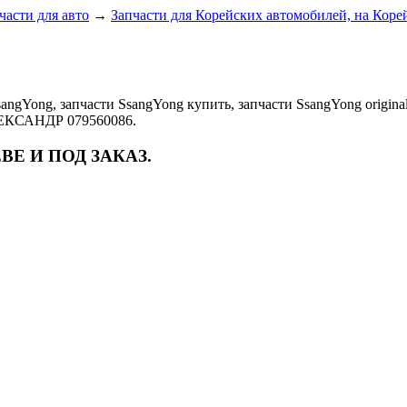
части для авто
→
Запчасти для Корейских автомобилей, на Коре
angYong, запчасти SsangYong купить, запчасти SsangYong origin
ЛЕКСАНДР 079560086.
ВЕ И ПОД ЗАКАЗ.