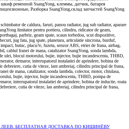
а, шкиф ременной SsangYong, клеммы, датчик, батарея
 лицензионные, Разборка SsangYong,склад запчастей SsangYong
 schimbator de caldura, faruri, panou radiator, jug sub radiator, aparare
sangYong limitator pentru portiera, cilindru, ridicator de geam,
 portbagaj, parbriz, geam spate, scaun torbedou, scut dispozitive,
curi, jug fata, jug spate, planetara, articulatie sincrona, burduf,
 impact, butuc, placu?e, fuzeta, senzor ABS, etrier de frana, airbag,
exibil, cablul franei de mana, catalizator SsangYong, sonda lambda,
 de ulei, blocul motorului, bujie, injector, bujie incandescenta, THBD,
erator, demaror, intrerupatorul instalatiei de aprindere, bobina de
 debreiere, cutia de viteze, lant ambreiaj, cilindru principal de frana,
ranei de mana, catalizator, sonda lambda, colector, motor, chiulasa,
otorului, bujie, injector, bujie incandescenta, THBD, pompa de
aror, intrerupatorul instalatiei de aprindere, bobina de inductie, roata
reiere, cutia de viteze, lan ambreiaj, cilindru principal de frana,
 ЛЕЕВ. БЕСПЛАТНАЯ ДОСТАВКА ПО КИШИНЁВУ