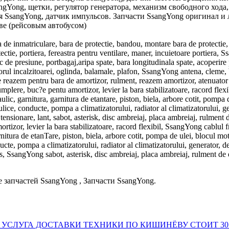
angYong, щетки, регулятор генератора, механизм свободного ход
я SsangYong, датчик импульсов. Запчасти SsangYong оригинал и
ве (рейсовым автобусом)
u?a de inmatriculare, bara de protectie, bandou, montare bara de protectie,
ectie, portiera, fereastra pentru ventilare, maner, incuietoare portiera, S
c de presiune, portbagaj,aripa spate, bara longitudinala spate, acoperire
orul incalzitoarei, oglinda, balamale, plafon, SsangYong antena, cleme, be
r de reazem pentru bara de amortizor, rulment, reazem amortizor, atenuator
e umplere, buc?e pentu amortizor, levier la bara stabilizatoare, racord fl
lic, garnitura, garnitura de etantare, piston, biela, arbore cotit, pompa
e, conducte, pompa a climatizatorului, radiator al climatizatorului, gen
nsionare, lant, sabot, asterisk, disc ambreiaj, placa ambreiaj, rulment de
rtizor, levier la bara stabilizatoare, racord flexibil, SsangYong cablul f
rnitura de etanTare, piston, biela, arbore cotit, pompa de ulei, blocul m
e, pompa a climatizatorului, radiator al climatizatorului, generator, dem
 SsangYong sabot, asterisk, disc ambreiaj, placa ambreiaj, rulment de deb
 запчастей SsangYong , Запчасти SsangYong.
 УСЛУГА ДОСТАВКИ ТЕХНИКИ ПО КИШИНЁВУ СТОИТ 30