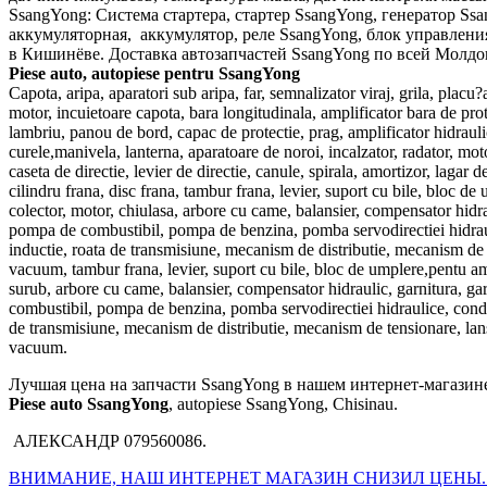
SsangYong: Система стартера, стартер SsangYong, генератор Ss
аккумуляторная, аккумулятор, реле SsangYong, блок управлени
в Кишинёве. Доставка автозапчастей SsangYong по всей Молдо
Piese auto, autopiese pentru SsangYong
Capota, aripa, aparatori sub aripa, far, semnalizator viraj, grila, plac
motor, incuietoare capota, bara longitudinala, amplificator bara de prot
lambriu, panou de bord, capac de protectie, prag, amplificator hidrauli
curele,manivela, lanterna, aparatoare de noroi, incalzator, radator, mot
caseta de directie, levier de directie, canule, spirala, amortizor, laga
cilindru frana, disc frana, tambur frana, levier, suport cu bile, bloc d
colector, motor, chiulasa, arbore cu came, balansier, compensator hidrau
pompa de combustibil, pompa de benzina, pomba servodirectiei hidraulic
inductie, roata de transmisiune, mecanism de distributie, mecanism de te
vacuum, tambur frana, levier, suport cu bile, bloc de umplere,pentu amo
surub, arbore cu came, balansier, compensator hidraulic, garnitura, ga
combustibil, pompa de benzina, pomba servodirectiei hidraulice, conduct
de transmisiune, mecanism de distributie, mecanism de tensionare, lans,
vacuum.
Лучшая цена на запчасти SsangYong в нашем интернет-магазине
Piese auto SsangYong
, autopiese SsangYong, Chisinau.
АЛЕКСАНДР 079560086.
ВНИМАНИЕ, НАШ ИНТЕРНЕТ МАГАЗИН СНИЗИЛ ЦЕНЫ.