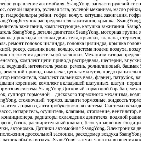
яРулевое управление автомобиля SsangYong, запчасти рулевой си
ос, осевой шарнир, рулевая тяга, рулевой механизм, масло рейк
тр, гидрофильтры рейки, гофра, кожух, катушка зажигания, гофр
SsangYongБегунок распределителя зажигания, крышка SsangYong,
делитель зажигания, комплектующие, катушка зажигания SsangY
тель SsangYong, детали двигателя SsangYong, моторная группа 
 накала,прокладка головки двигателя, крышки, клапана, стержен
вала, ремонт головок цилиндра, головка цилиндра, крышка голо
ной, рокер, сальник вала, кольцо, система подачи воздуха, возд
атчик положения дроссельной заслонки. Механизм газораспределе
мпенсатор, комплект цепи привода распредвала, шестерни, впускн
, ведущий, натяжитель ремня, ремень, роликлиновый, башмак Ss
й, ременной привод, симплекс, цепь замкнутая, предохранитель
атор натяжителя, комплект сальников вала, фланец, патрубок, в
вкладыши коренные, комплект вкладышей шатунных, шатун, поршне
ормозная система SsangYong:Дисковый тормозной барабан, меха
ок, суппорт тормозной - дискового тормозного механизма, комп
ngYong, стояночный тормоз, шланги тормозные, жидкость тормоз
силитель тормоза, антипробуксовочная система. Система охлажд
асос, испаритель, осушитель, клапаны, отопление, вентилятор, 
 кондиционера, радиаторы охлаждения двигателя, водяной радиат
еон, бачок, расширительный клапан, блок управления кондицио
чки, автономка. Датчики автомобиля SsangYong, Электроника дв
 положения дроссельной заслонки, расходомер воздуха SsangYon
 датчик объёма воздуха SsangYong, датчик частоты вращения кол