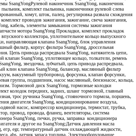
стемы SsangYongРулевой наконечник SsangYong, наконечник
и, пыльник, комплект пыльника, наконечники рулевой слева
ированный, хомут, шток, палец, регулировка развала схождения
 комплект проводов зажигания, зажигание, свеча зажигания,
ong, кабель, элементы замыкания системы зажигания
запчасти мотора SsangYong Прокладки, комплект прокладок
я, впускного коллектора, уплотнительное кольцо выпускного
вки, направляющая клапана SsangYong, блок управления
ушный фильтр, корпус фильтра SsangYong, дроссельная
ния. Цепь привода распредвала SsangYong, натяжитель цепи,
ой клапан SsangYong, уплотяющее кольцо, толкатели, ремень
angYong, звездочка, зубчатый, цепь привода распредвала,
ный клин клапана SsangYong, балансир, маслянный фильтр
акуум, вакуумный трубопровод, форсунка, клапан форсунки,
вая группа, подшипник, насос маслянный, бензонасос, кольца,
низм. Тормозной диск SsangYong, тормозные колодки
лект колодок передних, задних, шланг тормозной, главный
ная, трос ручника SsangYong, стояночного тормоза, поршень,
ения двигателя SsangYong, кондиционирование воздуха,
водяной насос, компрессор кондиционера, термостат, трубка,
ор, провод, провода, фланец, вентеляторы, система
нера SsangYong, печки, ручка, заправка кондиционера
игателя и другое на SsangYong:Датчик давления масла
g, егр, egr, температурный датчик охлаждающей жидкости,
еса, abs, датчик запаса топлива. Электрооборудование