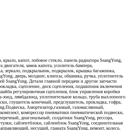
, крыло, капот, лобовое стекло, панель радиатора SsangYong,
а двигателя, замок капота, усилитель бампера,
ка, зеркало, подкрыльник, подкрылок, крышка багажника,
ngYong, дверь, молдинг, клипсы, обшивка, ручка, уплотнитель
й SsangYong. Детали главной передачи и другие запчасти
прокладка, сцепление, диск сцепления, подшипник включения
 шайба регулировочная сцепления, блок управления коробки
-зонд, лямбдазонд, уплотнительное кольцо, труба выхлопного
ски, глушитель конечный, предглушитель, прокладка, гофра,
ong.Подвеска, Амортизатор,газовый, газомаслянный,
емкомплект, компрессор пневматики пневматической подвески,
перечный, диагональный, солдатики SsangYong, рессора,
 втулки, сайлентблоки, сайленблок SsangYong, соединительная
 направляющий, несущий, граната SsangYong, ремонт, колесо,