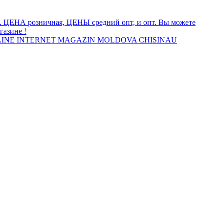
а. ЦЕНА розничная, ЦЕНЫ средний опт, и опт. Вы можете
газине !
INE INTERNET MAGAZIN MOLDOVA CHISINAU