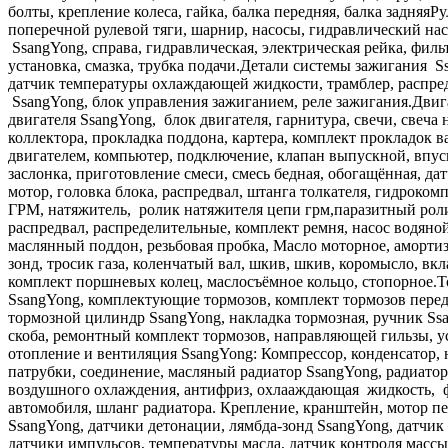
болты, крепление колеса, гайка, балка передняя, балка задня
поперечной рулевой тяги, шарнир, насосы, гидравлический нас
SsangYong, справа, гидравлическая, электрическая рейка, филь
установка, смазка, трубка подачи.Детали системы зажигания 
датчик температуры охлаждающей жидкости, трамблер, распре
SsangYong, блок управления зажиганием, реле зажигания.Двига
двигателя SsangYong, блок двигателя, гарнитура, свечи, свеча
коллектора, прокладка поддона, картера, комплект прокладок 
двигателем, компьютер, подключение, клапан выпускной, впуск
заслонка, приготовление смеси, смесь бедная, обогащённая, д
мотор, головка блока, распредвал, штанга толкателя, гидроко
ГРМ, натяжитель, ролик натяжителя цепи грм,паразитный ролик
распредвал, распределительные, комплект ремня, насос водяно
маслянный поддон, резьбовая пробка, Масло моторное, амортиз
зонд, тросик газа, коленчатый вал, шкив, шкив, коромысло, 
комплект поршневых колец, маслосъёмное кольцо, стопорное.Т
SsangYong, комплектующие тормозов, комплект тормозов перед
тормозной цилиндр SsangYong, накладка тормозная, ручник Ssa
скоба, ремонтный комплект тормозов, направляющей гильзы, у
отопление и вентиляция SsangYong: Компрессор, конденсатор, н
патрубки, соединение, масляный радиатор SsangYong, радиатор
воздушного охлаждения, антифриз, охлааждающая жидкость, фр
автомобиля, шланг радиатора. Крепление, кранштейн, мотор пе
SsangYong, датчики детонации, лямбда-зонд SsangYong, датчик
датчики импульсов, температуры масла, датчик контроля массы,