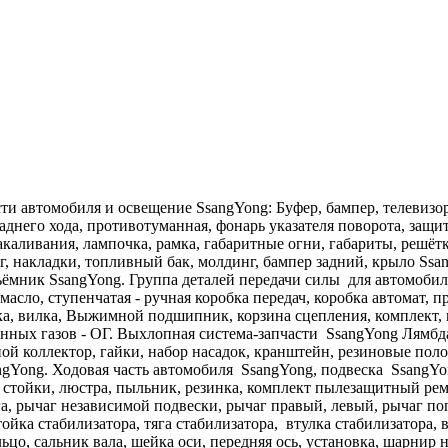
сти автомобиля и освещение SsangYong: Буфер, бампер, телевизор
заднего хода, противотуманная, фонарь указателя поворота, защит
каливания, лампочка, рамка, габаритные огни, габариты, решёт
г, накладки, топливный бак, молдинг, бампер задний, крыло Ssa
ёмник SsangYong. Группа деталей передачи силы для автомобиле
сло, ступенчатая - ручная коробка передач, коробка автомат, 
ка, вилка, Выжимной подшипник, корзина сцепления, комплект,
нных газов - ОГ. Выхлопная система-запчасти SsangYong Лямбда
ой коллектор, гайки, набор насадок, кранштейн, резиновые поло
angYong. Ходовая часть автомобиля SsangYong, подвеска SsangY
ра стойки, люстра, пыльник, резинка, комплект пылезащитный р
га, рычаг независимой подвески, рычаг правый, левый, рычаг по
ойка стабилизатора, тяга стабилизатора, втулка стабилизатора,
ьцо, сальник вала, шейка оси, передняя ось, установка, шарнир