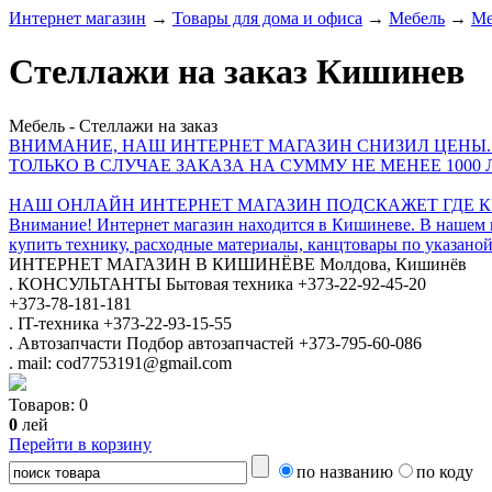
Интернет магазин
→
Товары для дома и офиса
→
Мебель
→
Ме
Стеллажи на заказ Кишинев
Мебель - Стеллажи на заказ
ВНИМАНИЕ, НАШ ИНТЕРНЕТ МАГАЗИН СНИЗИЛ ЦЕНЫ.
ТОЛЬКО В СЛУЧАЕ ЗАКАЗА НА СУММУ НЕ МЕНЕЕ 1000 
НАШ ОНЛАЙН ИНТЕРНЕТ МАГАЗИН ПОДСКАЖЕТ ГДЕ КУ
Внимание! Интернет магазин находится в Кишиневе. В нашем 
купить технику, расходные материалы, канцтовары по указаной
ИНТЕРНЕТ МАГАЗИН
В КИШИНЁВЕ
Молдова, Кишинёв
.
КОНСУЛЬТАНТЫ
Бытовая техника
+373-22-92-45-20
+373-78-181-181
.
IT-техника
+373-22-93-15-55
.
Автозапчасти
Подбор автозапчастей
+373-795-60-086
.
mail: cod7753191@gmail.com
Товаров:
0
0
лей
Перейти в корзину
по названию
по коду