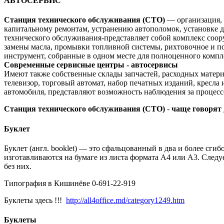
АВТОСЕРВИС
Станция технического обслуживания (СТО)
— организация,
капитальному ремонтам, устранению автополомок, установке д
технического обслуживания-представляет собой комплекс соор
замены масла, промывки топливной системы, рихтовочное и по
инструмент, собранные в одном месте для полноценного компл
Современные сервисные центры - автосервисы
Имеют также собственные склады запчастей, расходных матери
телевизор, торговый автомат, набор печатных изданий, кресл
автомобиля, представляют возможность наблюдения за процессо
Станция технического обслуживания (СТО)
-
чаще говорят
Буклет
Буклет (англ. booklet) — это сфальцованный в два и более сги
изготавливаются на бумаге из листа формата А4 или А3. Следу
без них.
Типография в Кишинёве 0-691-22-919
Буклеты здесь !!!
http://all4office.md/category1249.htm
Буклеты