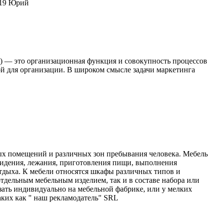
919 Юрий
ь») — это организационная функция и совокупность процессов
й для организации. В широком смысле задачи маркетинга
ных помещений и различных зон пребывания человека. Мебель
 сидения, лежания, приготовления пищи, выполнения
тдыха. К мебели относятся шкафы различных типов и
отдельным мебельным изделием, так и в составе набора или
азать индивидуально на мебельной фабрике, или у мелких
таких как " наш рекламодатель" SRL