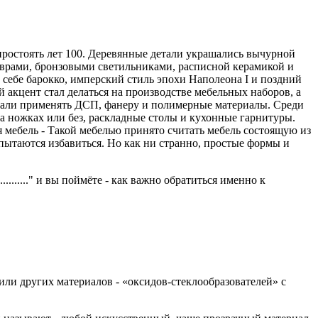
 простоять лет 100. Деревянные детали украшались вычурной
коврами, бронзовыми светильниками, расписной керамикой и
в себе барокко, имперский стиль эпохи Наполеона I и поздний
 акцент стал делаться на производстве мебельных наборов, а
тали применять ДСП, фанеру и полимерные материалы. Среди
на ножках или без, раскладные столы и кухонные гарнитуры.
 мебель - Такой мебелью принято считать мебель состоящую из
 пытаются избавиться. Но как ни странно, простые формы и
.........." и вы поймёте - как важно обратиться именно к
ли других материалов - «оксидов-стеклообразователей» с