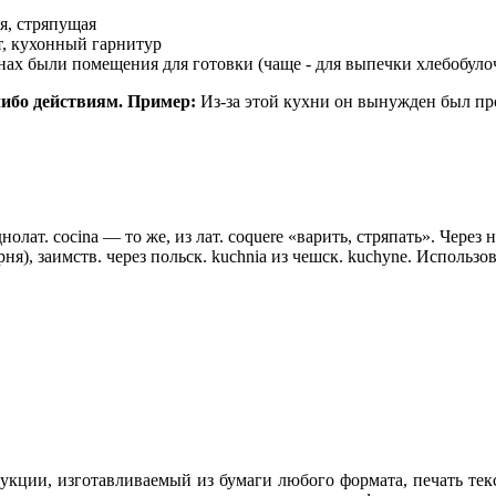
я, стряпущая
т, кухонный гарнитур
зинах были помещения для готовки (чаще - для выпечки хлебобул
ибо действиям.
Пример:
Из-за этой кухни он вынужден был прод
однолат. сосinа — то же, из лат. coquere «варить, стряпать». Чер
рня), заимств. через польск. kuchnia из чешск. kuchyne. Исполь
кции, изготавливаемый из бумаги любого формата, печать текс