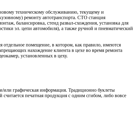
ановому техническому обслуживанию, текущему и
кузовному) ремонту автотранспорта. СТО станция
нтаж, балансировка, стенд развал-схождения, установка для
стики эл. цепи автомобиля), а также ручной и пневматический
я отдельное помещение, в котором, как правило, имеются
 запрещающих нахождение клиента в цехе во время ремонта
еокамер, установленных в цеху.
ая и/или графическая информация. Традиционно буклеты
й считается печатная продукция с одним сгибом, либо вовсе