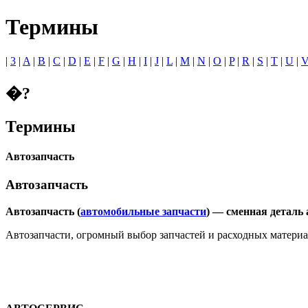
Термины
|
3
|
A
|
B
|
C
|
D
|
E
|
F
|
G
|
H
|
I
|
J
|
L
|
M
|
N
|
O
|
P
|
R
|
S
|
T
|
U
|
�?
Термины
Автозапчасть
Автозапчасть
Автозапчасть (
автомобильные запчасти
) — сменная деталь
Автозапчасти, огромный выбор запчастей и расходных материал
Ме