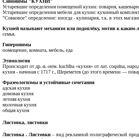
Синонимы "КУХНИ"
Устаревшие определения помещений кухни: поварня, кашеварн
Устаревшие определения мебели для кухни: кухонный комплек
"Совковое" определение: иногда - кулинария, т.к. в этих мага
Кухней называют механизм или подоплёку, мотив к каким-л
семья.
Гиперонимы
помещение, комната, мебель, еда
Этимология
Происходит от др.-в.-нем. kuchī̆na «кухня» от лат. соquīnа, нар
кухня - начиная с 1717 г., Шереметев (до этого времени — пова
Фразеологизмы и устойчивые сочетания
адская кухня
домовая кухня
летняя кухня
молочная кухня
общая кухня
Листовка, листовки
Листовка . Листовки
– вид рекламной полиграфической проду