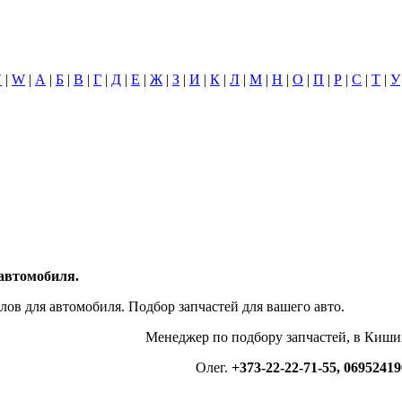
V
|
W
|
А
|
Б
|
В
|
Г
|
Д
|
Е
|
Ж
|
З
|
И
|
К
|
Л
|
М
|
Н
|
О
|
П
|
Р
|
С
|
Т
|
У
 автомобиля.
ов для автомобиля. Подбор запчастей для вашего авто.
неджер по подбору запчастей, в Кишинё
Олег.
+373-22-22-71-55, 06952419