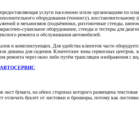
 предоставляющая услуги населению и/или организациям по пл
ополнительного оборудования (тюнингу), восстановительному (
ужений и механизмов (подъёмники, рихтовочные стенды, шиномо
красочно-сушильное оборудование, стенды и тестеры для диагно
ексного ремонта и обслуживания автомобилей.
алов и комплектующих. Для удобства клиентов часто оборудуетс
а или диваны для сидения. Клиентские зоны сервисных центров,
м ремонта через окно либо путём трансляции изображения с вид
АВТОСЕРВИС
бов лист бумаги, на обеих сторонах которого размещена текстов
ет отличать буклет от листовки и брошюры, потому как листовко