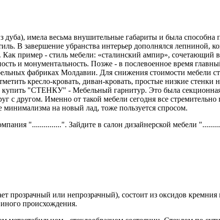
 из дуба), имела весьма внушительные габариты и была способна
стиль. В завершение убранства интерьер дополнялся лепниной, 
ть). Как пример - стиль мебели: «сталинский ампир», сочетающий 
сть и монументальность. Позже - в послевоенное время главный
ебельных фабриках Молдавии. Для снижения стоимости мебели с
тметить кресло-кровать, диван-кровать, простые низкие стенки 
ь купить "СТЕНКУ" - Мебельный гарнитур. Это была секционная
руг с другом. Именно от такой мебели сегодня все стремительно
е минимализма на новый лад, тоже пользуется спросом.
 "...............". Зайдите в салон дизайнерской мебели ".........
т прозрачный или непрозрачный), состоит из оксидов кремния и
 иного происхождения.