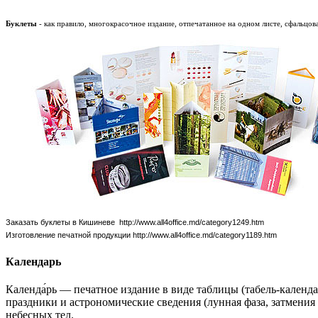
Буклеты
- как правило, многокрасочное издание, отпечатанное на одном листе, сфальцов
Заказать буклеты в Кишиневе http://www.all4office.md/category1249.htm
Изготовление печатной продукции
http://www.all4office.md/category1189.htm
Календарь
Календа́рь — печатное издание в виде таблицы (табель-календ
праздники и астрономические сведения (лунная фаза, затмения
небесных тел.