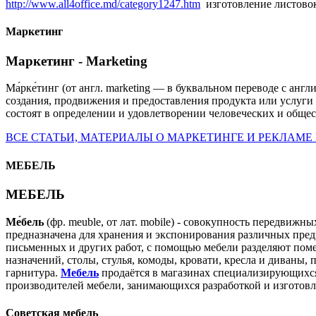
http://www.all4office.md/category1247.htm
изготовление листовок
Маркетинг
Маркетинг - Marketing
Ма́рке́тинг (от англ. marketing — в буквальном переводе с ан
создания, продвижения и предоставления продукта или услуги
состоят в определении и удовлетворении человеческих и обще
ВСЕ СТАТЬИ, МАТЕРИАЛЫ О МАРКЕТИНГЕ И РЕКЛАМЕ 
МЕБЕЛЬ
МЕБЕЛЬ
Ме́бель
(фр. meuble, от лат. mobile) - совокупность передви
предназначена для хранения и экспонирования различных пред
письменных и других работ, с помощью мебели разделяют поме
назначений, столы, стулья, комоды, кровати, кресла и диваны,
гарнитура.
Мебель
продаётся в магазинах специализирующихся
производителей мебели, занимающихся разработкой и изготов
Советская мебель