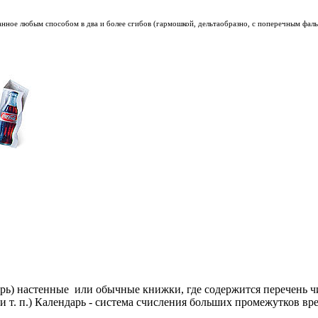
анное любым способом в два и более сгибов (гармошкой, дельтаобразно, с поперечным фальц
арь) настенные или обычные книжки, где содержится перечень чи
 и т. п.) Календарь - система счисления больших промежутков 