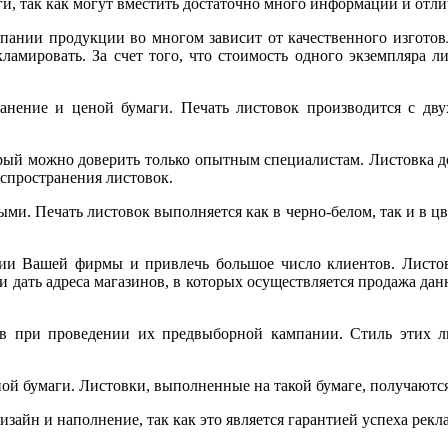
, так как могут вместить достаточно много информации и отли
мпании продукции во многом зависит от качественного изготов
екламировать. За счет того, что стоимость одного экземпляра л
ранение и ценой бумаги. Печать листовок производится с дв
рый можно доверить только опытным специалистам. Листовка до
спространения листовок.
 Печать листовок выполняется как в черно-белом, так и в цве
ии Вашей фирмы и привлечь большое число клиентов. Листов
и дать адреса магазинов, в которых осуществляется продажа да
в при проведении их предвыборной кампании. Стиль этих ли
ой бумаги. Листовки, выполненные на такой бумаге, получают
изайн и наполнение, так как это является гарантией успеха ре