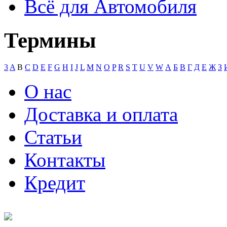
Всё для Автомобиля
Термины
3
A
B
C
D
E
F
G
H
I
J
L
M
N
O
P
R
S
T
U
V
W
А
Б
В
Г
Д
Е
Ж
З
О нас
Доставка и оплата
Статьи
Контакты
Кредит