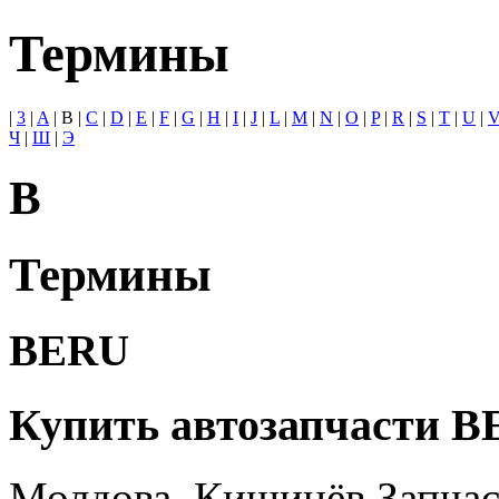
Термины
|
3
|
A
|
B
|
C
|
D
|
E
|
F
|
G
|
H
|
I
|
J
|
L
|
M
|
N
|
O
|
P
|
R
|
S
|
T
|
U
|
Ч
|
Ш
|
Э
B
Термины
BERU
Купить автозапчасти B
Молдова, Кишинёв Запч