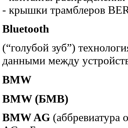
- крышки трамблеров BE
Bluetooth
(“голубой зуб”) технолог
данными между устройст
BMW
BMW (БМВ)
BMW AG
(аббревиатура о