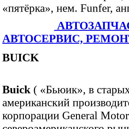
«пятёрка», нем. Funfer, анг
АВТОЗАПЧ
АВТОСЕРВИС, РЕМО
BUICK
Buick
( «Бьюик», в стары
американский производит
корпорации General Moto
североамериканского рынк