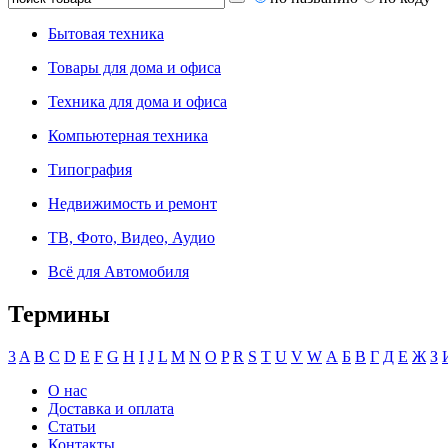
Бытовая техника
Товары для дома и офиса
Техника для дома и офиса
Компьютерная техника
Типография
Недвижимость и ремонт
ТВ, Фото, Видео, Аудио
Всё для Автомобиля
Термины
3
A
B
C
D
E
F
G
H
I
J
L
M
N
O
P
R
S
T
U
V
W
А
Б
В
Г
Д
Е
Ж
З
О нас
Доставка и оплата
Статьи
Контакты