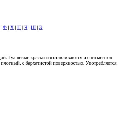
|
Ф
|
Х
|
Ц
|
Ч
|
Ш
|
Э
одой. Гуашевые краски изготавливаются из пигментов
, плотный, с бархатистой поверхностью. Употребляется