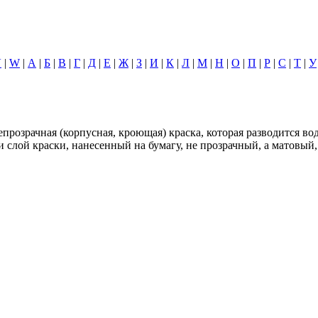
V
|
W
|
А
|
Б
|
В
|
Г
|
Д
|
Е
|
Ж
|
З
|
И
|
К
|
Л
|
М
|
Н
|
О
|
П
|
Р
|
С
|
Т
|
У
непрозрачная (корпусная, кроющая) краска, которая разводится в
ли слой краски, нанесенный на бумагу, не прозрачный, а матовый