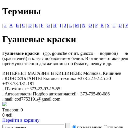
Термины
|
3
|
A
|
B
|
C
|
D
|
E
|
F
|
G
|
H
|
I
|
J
|
L
|
M
|
N
|
O
|
P
|
R
|
S
|
T
|
U
|
Гуашевые краски
Гуашевые краски
- (фр. gouache от ит. guazzo — водяной) — 
(красителей) и клея с добавлением белил. В отличие от акваре
преимущественно для живописи по бумаге, шелку и др.
ИНТЕРНЕТ МАГАЗИН
В КИШИНЁВЕ
Молдова, Кишинёв
.
КОНСУЛЬТАНТЫ
Бытовая техника
+373-22-92-45-20
+373-78-181-181
.
IT-техника
+373-22-93-15-55
.
Автозапчасти
Подбор автозапчастей
+373-795-60-086
.
mail: cod7753191@gmail.com
Товаров:
0
0
лей
Перейти в корзину
по названию
по коду