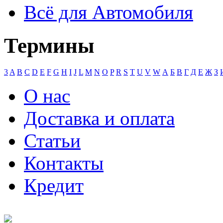
Всё для Автомобиля
Термины
3
A
B
C
D
E
F
G
H
I
J
L
M
N
O
P
R
S
T
U
V
W
А
Б
В
Г
Д
Е
Ж
З
О нас
Доставка и оплата
Статьи
Контакты
Кредит