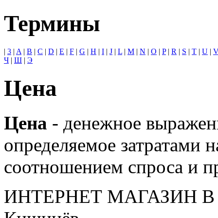
Термины
|
3
|
A
|
B
|
C
|
D
|
E
|
F
|
G
|
H
|
I
|
J
|
L
|
M
|
N
|
O
|
P
|
R
|
S
|
T
|
U
|
Ч
|
Ш
|
Э
Цена
Цена
- денежное выражени
определяемое затратами на
соотношением спроса и п
ИНТЕРНЕТ МАГАЗИН
В