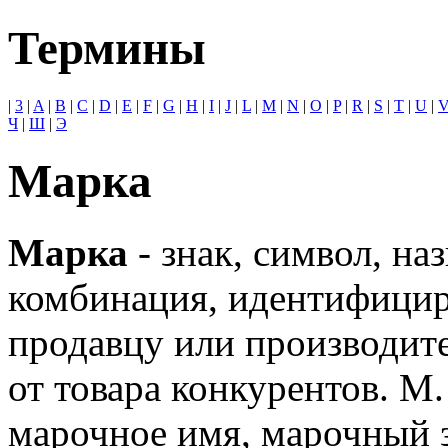
Термины
|
3
|
A
|
B
|
C
|
D
|
E
|
F
|
G
|
H
|
I
|
J
|
L
|
M
|
N
|
O
|
P
|
R
|
S
|
T
|
U
|
Ч
|
Ш
|
Э
Марка
Марка
- знак, символ, на
комбинация, идентифици
продавцу или производи
от товара конкурентов. М.
марочное имя, марочный з