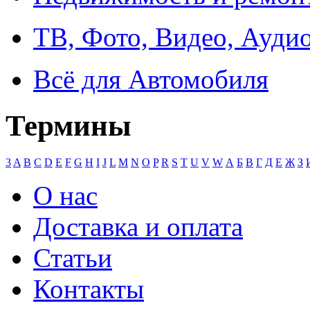
ТВ, Фото, Видео, Ауди
Всё для Автомобиля
Термины
3
A
B
C
D
E
F
G
H
I
J
L
M
N
O
P
R
S
T
U
V
W
А
Б
В
Г
Д
Е
Ж
З
О нас
Доставка и оплата
Статьи
Контакты