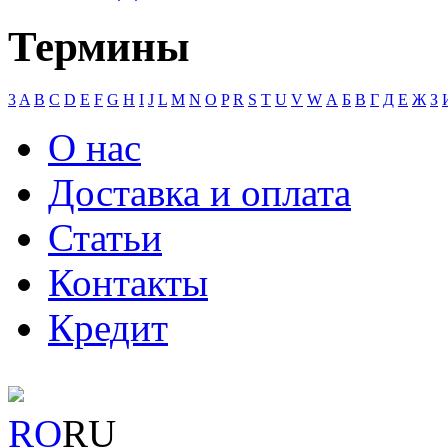
Термины
3
A
B
C
D
E
F
G
H
I
J
L
M
N
O
P
R
S
T
U
V
W
А
Б
В
Г
Д
Е
Ж
З
О нас
Доставка и оплата
Статьи
Контакты
Кредит
RO
RU