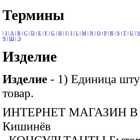
Термины
|
3
|
A
|
B
|
C
|
D
|
E
|
F
|
G
|
H
|
I
|
J
|
L
|
M
|
N
|
O
|
P
|
R
|
S
|
T
|
U
|
Ч
|
Ш
|
Э
Изделие
Изделие
- 1) Единица шту
товар.
ИНТЕРНЕТ МАГАЗИН
В
Кишинёв