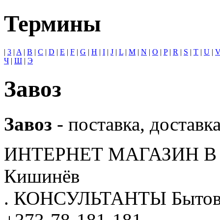
Термины
|
3
|
A
|
B
|
C
|
D
|
E
|
F
|
G
|
H
|
I
|
J
|
L
|
M
|
N
|
O
|
P
|
R
|
S
|
T
|
U
|
Ч
|
Ш
|
Э
Завоз
Завоз
- поставка, доставк
ИНТЕРНЕТ МАГАЗИН
В
Кишинёв
.
КОНСУЛЬТАНТЫ
Бытов