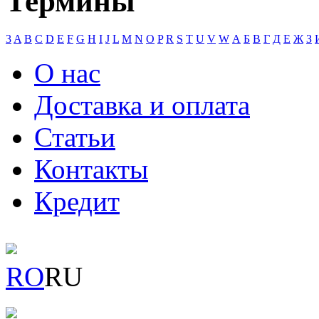
Термины
3
A
B
C
D
E
F
G
H
I
J
L
M
N
O
P
R
S
T
U
V
W
А
Б
В
Г
Д
Е
Ж
З
О нас
Доставка и оплата
Статьи
Контакты
Кредит
RO
RU