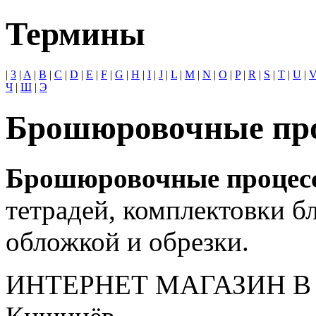
Термины
|
3
|
A
|
B
|
C
|
D
|
E
|
F
|
G
|
H
|
I
|
J
|
L
|
M
|
N
|
O
|
P
|
R
|
S
|
T
|
U
|
Ч
|
Ш
|
Э
Брошюровочные пр
Брошюровочные процес
тетрадей, комплектовки бл
обложкой и обрезки.
ИНТЕРНЕТ МАГАЗИН
В