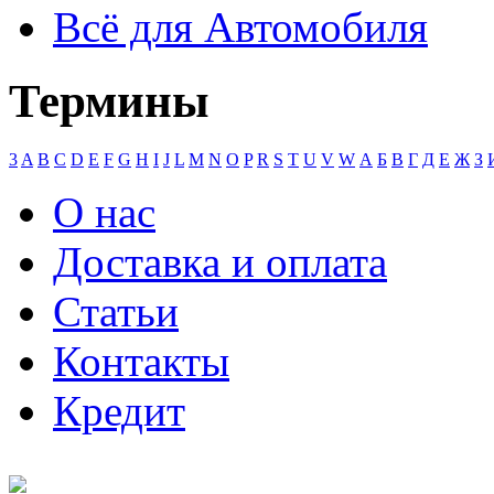
Всё для Автомобиля
Термины
3
A
B
C
D
E
F
G
H
I
J
L
M
N
O
P
R
S
T
U
V
W
А
Б
В
Г
Д
Е
Ж
З
О нас
Доставка и оплата
Статьи
Контакты
Кредит