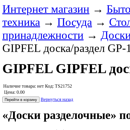
Интернет магазин
→
Быто
техника
→
Посуда
→
Сто
принадлежности
→
Доски
GIPFEL доска/раздел GP-
GIPFEL GIPFEL доск
Наличие товара:
нет
Код: TS21752
Цена:
0.00
Вернуться назад
«Доски разделочные» п