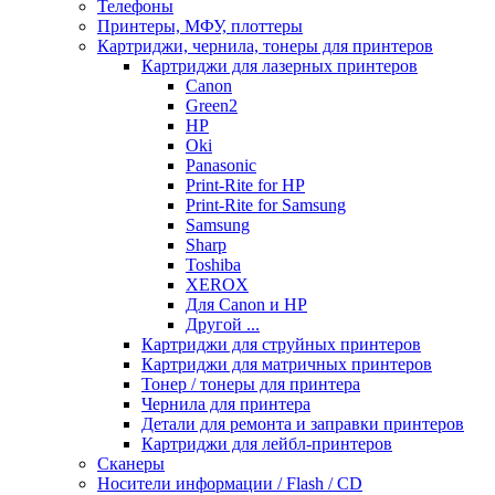
Телефоны
Принтеры, МФУ, плоттеры
Картриджи, чернила, тонеры для принтеров
Картриджи для лазерных принтеров
Canon
Green2
HP
Oki
Panasonic
Print-Rite for HP
Print-Rite for Samsung
Samsung
Sharp
Toshiba
XEROX
Для Canon и HP
Другой ...
Картриджи для струйных принтеров
Картриджи для матричных принтеров
Тонер / тонеры для принтера
Чернила для принтера
Детали для ремонта и заправки принтеров
Картриджи для лейбл-принтеров
Сканеры
Носители информации / Flash / CD