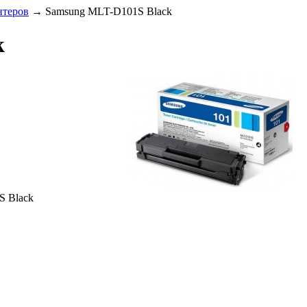
нтеров
→
Samsung MLT-D101S Black
k
S Black