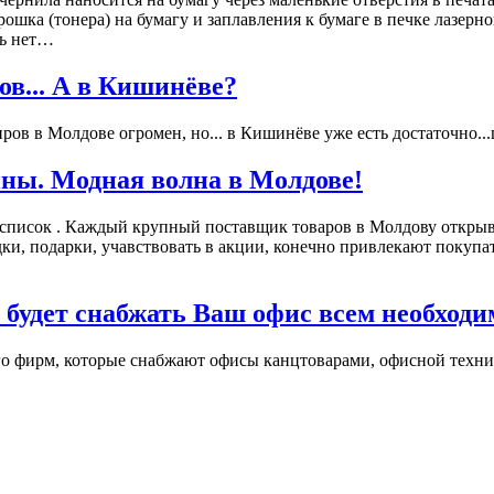
шка (тонера) на бумагу и заплавления к бумаге в печке лазерно
ть нет…
в... А в Кишинёве?
в в Молдове огромен, но... в Кишинёве уже есть достаточно...ц
ны. Модная волна в Молдове!
 список . Каждый крупный поставщик товаров в Молдову открыв
подарки, учавствовать в акции, конечно привлекают покупател
 будет снабжать Ваш офис всем необход
о фирм, которые снабжают офисы канцтоварами, офисной технико