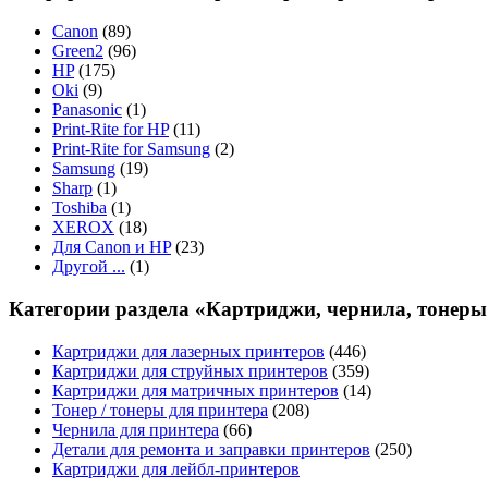
Canon
(89)
Green2
(96)
HP
(175)
Oki
(9)
Panasonic
(1)
Print-Rite for HP
(11)
Print-Rite for Samsung
(2)
Samsung
(19)
Sharp
(1)
Toshiba
(1)
XEROX
(18)
Для Canon и HP
(23)
Другой ...
(1)
Категории раздела «Картриджи, чернила, тонеры
Картриджи для лазерных принтеров
(446)
Картриджи для струйных принтеров
(359)
Картриджи для матричных принтеров
(14)
Тонер / тонеры для принтера
(208)
Чернила для принтера
(66)
Детали для ремонта и заправки принтеров
(250)
Картриджи для лейбл-принтеров