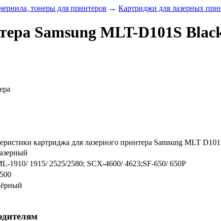
чернила, тонеры для принтеров
→
Картриджи для лазерных при
тера Samsung MLT-D101S Blac
ера
еристики картриджа для лазерного принтера Samsung MLT D101
азерный
L-1910/ 1915/ 2525/2580; SCX-4600/ 4623;SF-650/ 650P
500
ёрный
одителям