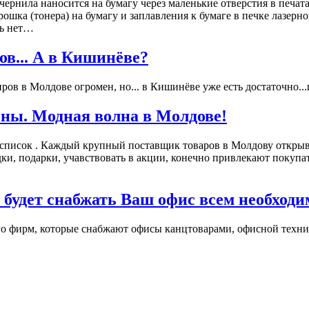
рнила наносится на бумагу через маленькие отверстия в печат
шка (тонера) на бумагу и заплавления к бумаге в печке лазерно
ть нет…
в... А в Кишинёве?
в в Молдове огромен, но... в Кишинёве уже есть достаточно...ц
ны. Модная волна в Молдове!
 список . Каждый крупный поставщик товаров в Молдову открыв
подарки, учавствовать в акции, конечно привлекают покупател
 будет снабжать Ваш офис всем необход
о фирм, которые снабжают офисы канцтоварами, офисной технико