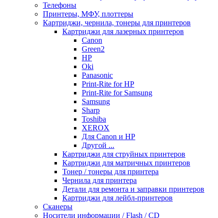
Телефоны
Принтеры, МФУ, плоттеры
Картриджи, чернила, тонеры для принтеров
Картриджи для лазерных принтеров
Canon
Green2
HP
Oki
Panasonic
Print-Rite for HP
Print-Rite for Samsung
Samsung
Sharp
Toshiba
XEROX
Для Canon и HP
Другой ...
Картриджи для струйных принтеров
Картриджи для матричных принтеров
Тонер / тонеры для принтера
Чернила для принтера
Детали для ремонта и заправки принтеров
Картриджи для лейбл-принтеров
Сканеры
Носители информации / Flash / CD