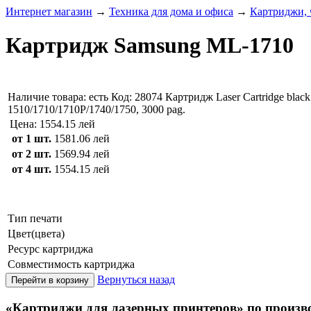
Интернет магазин
→
Техника для дома и офиса
→
Картриджи, 
Картридж Samsung ML-1710
Наличие товара:
есть
Код: 28074
Картридж Laser Cartridge blac
1510/1710/1710P/1740/1750, 3000 pag.
Цена:
1554.15 лей
от 1 шт.
1581.06 лей
от 2 шт.
1569.94 лей
от 4 шт.
1554.15 лей
Тип печати
Цвет(цвета)
Ресурс картриджа
Совместимость картриджа
Вернуться назад
«Картриджи для лазерных принтеров» по произв