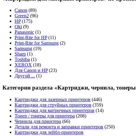
Canon
(89)
Green2
(96)
HP
(175)
Oki
(9)
Panasonic
(1)
Print-Rite for HP
(11)
Print-Rite for Samsung
(2)
Samsung
(19)
Sharp
(1)
Toshiba
(1)
XEROX
(18)
Для Canon и HP
(23)
Другой ...
(1)
Категории раздела «Картриджи, чернила, тонеры
Картриджи для лазерных принтеров
(446)
Картриджи для струйных принтеров
(359)
Картриджи для матричных принтеров
(14)
Тонер / тонеры для принтера
(208)
Чернила для принтера
(66)
Детали для ремонта и заправки принтеров
(250)
Картриджи для лейбл-принтеров