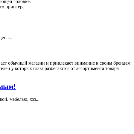
ающей головке.
го принтера.
ена...
ает обычный магазин и привлекает внимание к своим брендам:
ей у которых глаза разбегаются от ассортимента товара
имым!
й, мебелью, хоз...