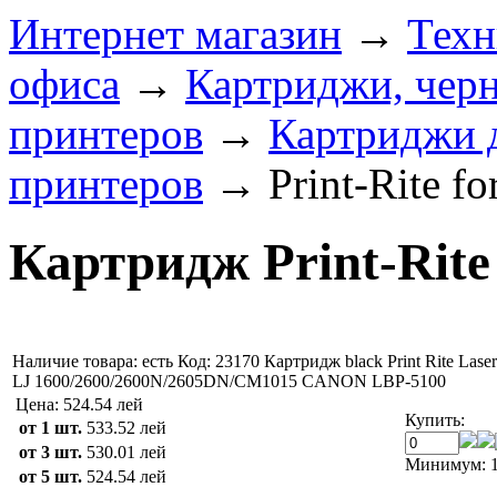
Интернет магазин
→
Техн
офиса
→
Картриджи, черн
принтеров
→
Картриджи 
принтеров
→
Print-Rite f
Картридж Print-Rite
Наличие товара:
есть
Код: 23170
Картридж black Print Rite Lase
LJ 1600/2600/2600N/2605DN/CM1015 CANON LBP-5100
Цена:
524.54 лей
Купить:
от 1 шт.
533.52 лей
от 3 шт.
530.01 лей
Минимум: 1
от 5 шт.
524.54 лей