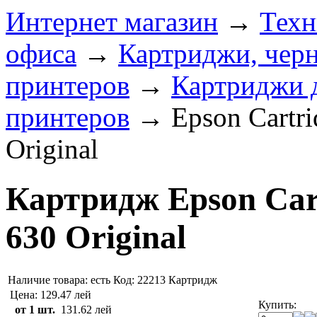
Интернет магазин
→
Техн
офиса
→
Картриджи, черн
принтеров
→
Картриджи 
принтеров
→
Epson Cartr
Original
Картридж Epson Car
630 Original
Наличие товара:
есть
Код: 22213
Картридж
Цена:
129.47 лей
Купить:
от 1 шт.
131.62 лей