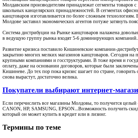
Молдавским производителям принадлежат сегменты товаров с 
школьных канцелярских принадлежностей. В сегментах офисн
канцтоваров изготавливается по более сложным технологиям. В
Молдове заставил экономических агентов потуже затянуть пояс
Система дистрибуции на Рынке канцтоваров налажена довольно
в ведущую группу рынка входят 5-6 доминирующих компаний.
Развитие кризиса поставило Кишиневские компании-дистрибуто
закрытию многих мелких магазинов канцтоваров. Сегодня на п
крупными компаниями и госструктурами. В тоже время и госуд
оплату, даже на основании договоров, которые были заключены
Кишиневе. До тех пор пока кризис шагает по стране, говорить 
снова вырастут, достаточно велика.
Покупатели выбирают интернет-магази
Если перечислить все магазины Молдовы, то получится целый
СANON, HP, SAMSUNG, EPSON...Возможность получить скидки, 
который он может купить в кредит или в лизинг.
Термины по теме