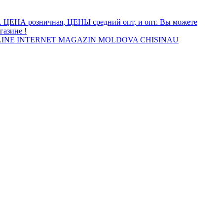
а. ЦЕНА розничная, ЦЕНЫ средний опт, и опт. Вы можете
газине !
INE INTERNET MAGAZIN MOLDOVA CHISINAU