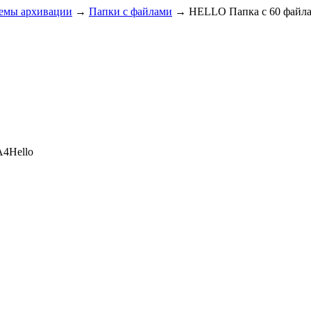
темы архивации
→
Папки с файлами
→
HELLO Папка с 60 файл
А4Hello