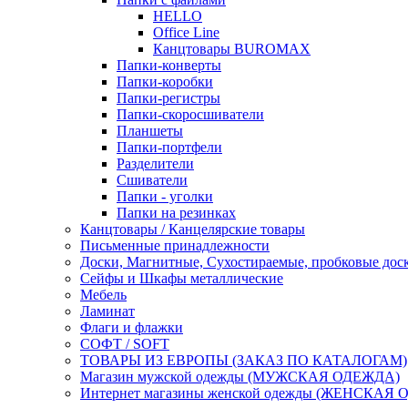
HELLO
Office Line
Канцтовары BUROMAX
Папки-конверты
Папки-коробки
Папки-регистры
Папки-скоросшиватели
Планшеты
Папки-портфели
Разделители
Сшиватели
Папки - уголки
Папки на резинках
Канцтовары / Канцелярские товары
Письменные принадлежности
Доски, Магнитные, Сухостираемые, пробковые дос
Сейфы и Шкафы металлические
Мебель
Ламинат
Флаги и флажки
СОФТ / SOFT
ТОВАРЫ ИЗ ЕВРОПЫ (ЗАКАЗ ПО КАТАЛОГАМ)
Магазин мужской одежды (МУЖСКАЯ ОДЕЖДА)
Интернет магазины женской одежды (ЖЕНСКАЯ