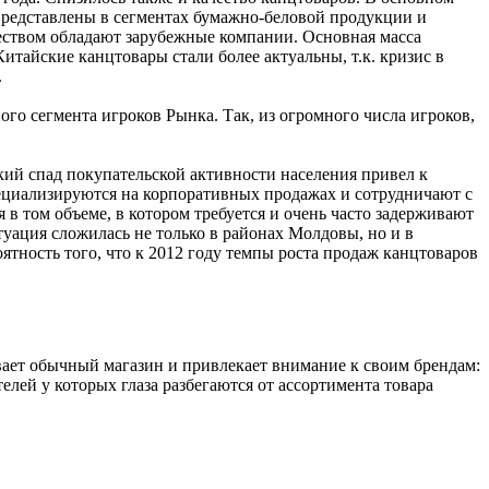
представлены в сегментах бумажно-беловой продукции и
ством обладают зарубежные компании. Основная масса
тайские канцтовары стали более актуальны, т.к. кризис в
.
о сегмента игроков Рынка. Так, из огромного числа игроков,
ий спад покупательской активности населения привел к
пециализируются на корпоративных продажах и сотрудничают с
 том объеме, в котором требуется и очень часто задерживают
уация сложилась не только в районах Молдовы, но и в
оятность того, что к 2012 году темпы роста продаж канцтоваров
ает обычный магазин и привлекает внимание к своим брендам:
ей у которых глаза разбегаются от ассортимента товара