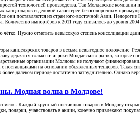
простой технологией производства. Так Молдавские компании 
ых канцтоваров и деловой галантереи безоговорочным преимуще
се они поставляются из стран юго-восточной Азии. Недорогие Ки
а. Количество импортёров к 2011 году снизилось до уровня 2004
 чётко. Нужно отметить невысокую степень консолидации данног
ры канцелярских товаров в весьма невыгодное положение. Резк
лаву держатся только те игроки Молдавского рынка, которые с
арственные организации Молдовы не получают финансирования в
 с поставщиками на основании объявленных тендеров. Такая сит
о более далеком периоде достаточно затруднительно. Однако вер
ны. Модная волна в Молдове!
 список . Каждый крупный поставщик товаров в Молдову открыв
подарки, учавствовать в акции, конечно привлекают покупател