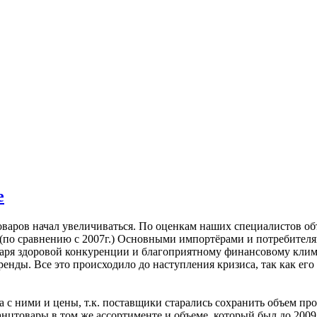
е
оваров начал увеличиваться. По оценкам наших специалистов объ
 (по сравнению с 2007г.) Основными импортёрами и потребител
аря здоровой конкуренции и благоприятному финансовому климат
енды. Все это происходило до наступления кризиса, так как ег
, а с ними и цены, т.к. поставщики старались сохранить объем 
цтовары в том же ассортименте и объеме, который был до 2009 