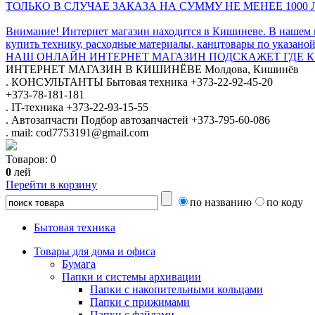
ТОЛЬКО В СЛУЧАЕ ЗАКАЗА НА СУММУ НЕ МЕНЕЕ 1000 
Внимание! Интернет магазин находится в Кишиневе. В нашем 
купить технику, расходные материалы, канцтовары по указаной
НАШ ОНЛАЙН ИНТЕРНЕТ МАГАЗИН ПОДСКАЖЕТ ГДЕ КУ
ИНТЕРНЕТ МАГАЗИН
В КИШИНЁВЕ
Молдова, Кишинёв
.
КОНСУЛЬТАНТЫ
Бытовая техника
+373-22-92-45-20
+373-78-181-181
.
IT-техника
+373-22-93-15-55
.
Автозапчасти
Подбор автозапчастей
+373-795-60-086
.
mail: cod7753191@gmail.com
Товаров:
0
0
лей
Перейти в корзину
по названию
по коду
Бытовая техника
Товары для дома и офиса
Бумага
Папки и системы архивации
Папки с накопительными кольцами
Папки с прижимами
Папки с файлами