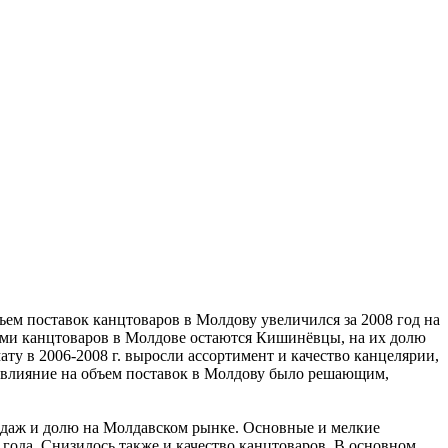
ем поставок канцтоваров в Молдову увеличился за 2008 год на
ями канцтоваров в Молдове остаются Кишинёвцы, на их долю
у в 2006-2008 г. выросли ассортимент и качество канцелярии,
о влияние на объем поставок в Молдову было решающим,
продаж и долю на Молдавском рынке. Основные и мелкие
года. Снизилось также и качество канцтоваров. В основном