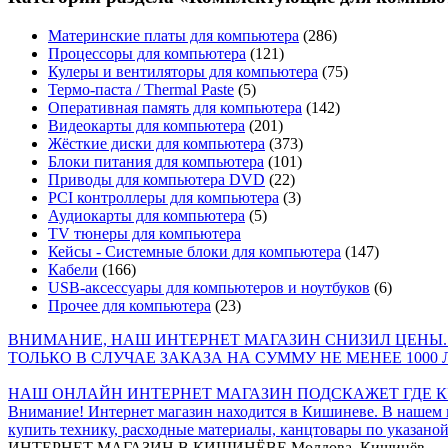
Материнские платы для компьютера
(286)
Процессоры для компьютера
(121)
Кулеры и вентиляторы для компьютера
(75)
Термо-паста / Thermal Paste
(5)
Оперативная память для компьютера
(142)
Видеокарты для компьютера
(201)
Жёсткие диски для компьютера
(373)
Блоки питания для компьютера
(101)
Приводы для компьютера DVD
(22)
PCI контроллеры для компьютера
(3)
Аудиокарты для компьютера
(5)
TV тюнеры для компьютера
Кейсы - Системные блоки для компьютера
(147)
Кабели
(166)
USB-аксессуары для компьютеров и ноутбуков
(6)
Прочее для компьютера
(23)
ВНИМАНИЕ, НАШ ИНТЕРНЕТ МАГАЗИН СНИЗИЛ ЦЕНЫ.
ТОЛЬКО В СЛУЧАЕ ЗАКАЗА НА СУММУ НЕ МЕНЕЕ 1000 
НАШ ОНЛАЙН ИНТЕРНЕТ МАГАЗИН ПОДСКАЖЕТ ГДЕ КУ
Внимание! Интернет магазин находится в Кишиневе. В нашем 
купить технику, расходные материалы, канцтовары по указаной
ИНТЕРНЕТ МАГАЗИН
В КИШИНЁВЕ
Молдова, Кишинёв