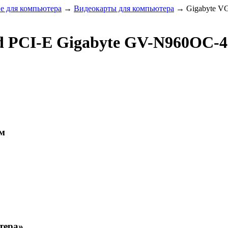
 для компьютера
→
Видеокарты для компьютера
→
Gigabyte V
d PCI-E Gigabyte GV-N960OC-
м
тера»