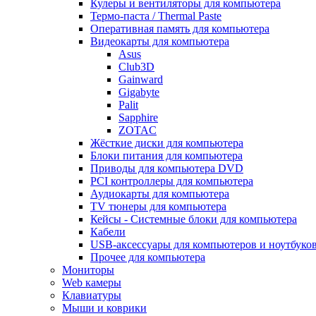
Кулеры и вентиляторы для компьютера
Термо-паста / Thermal Paste
Оперативная память для компьютера
Видеокарты для компьютера
Asus
Club3D
Gainward
Gigabyte
Palit
Sapphire
ZOTAC
Жёсткие диски для компьютера
Блоки питания для компьютера
Приводы для компьютера DVD
PCI контроллеры для компьютера
Аудиокарты для компьютера
TV тюнеры для компьютера
Кейсы - Системные блоки для компьютера
Кабели
USB-аксессуары для компьютеров и ноутбуко
Прочее для компьютера
Мониторы
Web камеры
Клавиатуры
Мыши и коврики