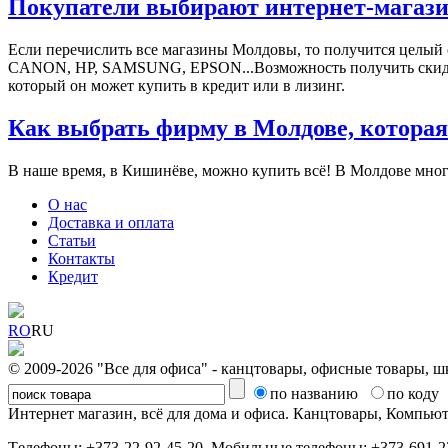
Покупатели выбирают интернет-магази
Если перечислить все магазины Молдовы, то получится целый
СANON, HP, SAMSUNG, EPSON...Возможность получить скидки, 
который он может купить в кредит или в лизинг.
Как выбрать фирму в Молдове, которая
В наше время, в Кишинёве, можно купить всё! В Молдове мног
О нас
Доставка и оплата
Статьи
Контакты
Кредит
RO
RU
© 2009-2026 "Все для офиса" - канцтовары, офисные товары, ш
по названию
по коду
Интернет магазин, всё для дома и офиса. Канцтовары, Компь
Tелефоны: +373-22-92-45-20, Мобильные телефоны: +373-691-22