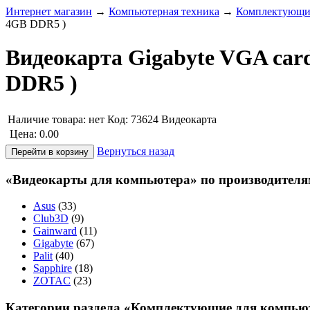
Интернет магазин
→
Компьютерная техника
→
Комплектующие
4GB DDR5 )
Видеокарта Gigabyte VGA car
DDR5 )
Наличие товара:
нет
Код: 73624
Видеокарта
Цена:
0.00
Вернуться назад
«Видеокарты для компьютера» по производителя
Asus
(33)
Club3D
(9)
Gainward
(11)
Gigabyte
(67)
Palit
(40)
Sapphire
(18)
ZOTAC
(23)
Категории раздела «Комплектующие для компью