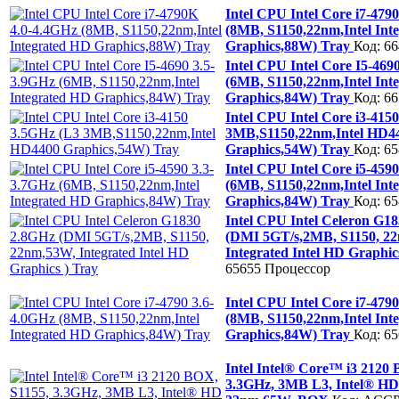
Intel CPU Intel Core i7-479
(8MB, S1150,22nm,Intel Int
Graphics,88W) Tray
Код: 6
Intel CPU Intel Core I5-469
(6MB, S1150,22nm,Intel Int
Graphics,84W) Tray
Код: 6
Intel CPU Intel Core i3-415
3MB,S1150,22nm,Intel HD4
Graphics,54W) Tray
Код: 6
Intel CPU Intel Core i5-459
(6MB, S1150,22nm,Intel Int
Graphics,84W) Tray
Код: 6
Intel CPU Intel Celeron G1
(DMI 5GT/s,2MB, S1150, 2
Integrated Intel HD Graphic
65655
Процессор
Intel CPU Intel Core i7-479
(8MB, S1150,22nm,Intel Int
Graphics,84W) Tray
Код: 6
Intel Intel® Core™ i3 2120
3.3GHz, 3MB L3, Intel® HD