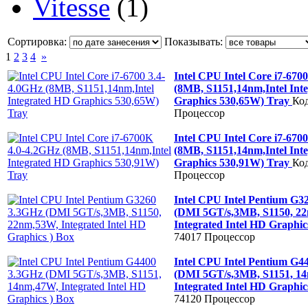
Vitesse
(1)
Сортировка:
Показывать:
1
2
3
4
»
Intel CPU Intel Core i7-670
(8MB, S1151,14nm,Intel Int
Graphics 530,65W) Tray
Код
Процессор
Intel CPU Intel Core i7-670
(8MB, S1151,14nm,Intel Int
Graphics 530,91W) Tray
Код
Процессор
Intel CPU Intel Pentium G3
(DMI 5GT/s,3MB, S1150, 2
Integrated Intel HD Graphic
74017
Процессор
Intel CPU Intel Pentium G4
(DMI 5GT/s,3MB, S1151, 1
Integrated Intel HD Graphic
74120
Процессор