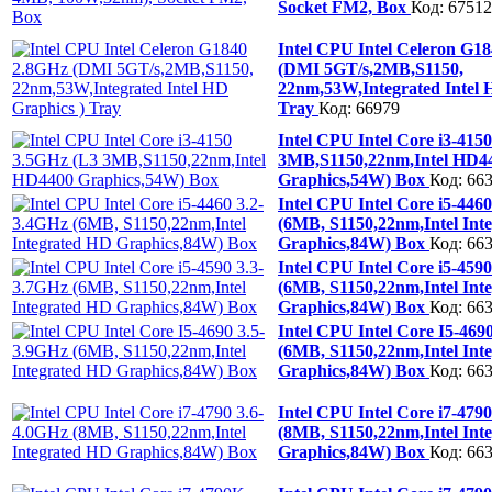
Socket FM2, Box
Код: 67512
Intel CPU Intel Celeron G1
(DMI 5GT/s,2MB,S1150,
22nm,53W,Integrated Intel 
Tray
Код: 66979
Intel CPU Intel Core i3-415
3MB,S1150,22nm,Intel HD4
Graphics,54W) Box
Код: 66
Intel CPU Intel Core i5-446
(6MB, S1150,22nm,Intel Int
Graphics,84W) Box
Код: 66
Intel CPU Intel Core i5-459
(6MB, S1150,22nm,Intel Int
Graphics,84W) Box
Код: 66
Intel CPU Intel Core I5-469
(6MB, S1150,22nm,Intel Int
Graphics,84W) Box
Код: 66
Intel CPU Intel Core i7-479
(8MB, S1150,22nm,Intel Int
Graphics,84W) Box
Код: 66