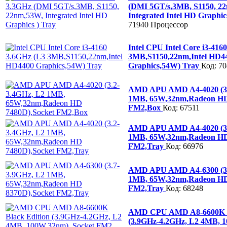
(DMI 5GT/s,3MB, S1150, 2
Integrated Intel HD Graphic
71940
Процессор
Intel CPU Intel Core i3-416
3MB,S1150,22nm,Intel HD4
Graphics,54W) Tray
Код: 7
AMD APU AMD A4-4020 (3.
1MB, 65W,32nm,Radeon HD
FM2,Box
Код: 67511
AMD APU AMD A4-4020 (3.
1MB, 65W,32nm,Radeon HD
FM2,Tray
Код: 66976
AMD APU AMD A4-6300 (3.
1MB, 65W,32nm,Radeon HD
FM2,Tray
Код: 68248
AMD CPU AMD A8-6600K Bl
(3.9GHz-4.2GHz, L2 4MB, 