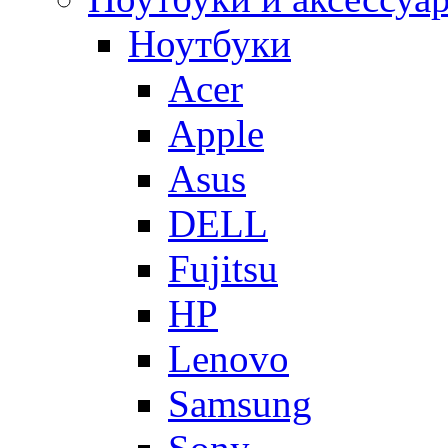
Ноутбуки
Acer
Apple
Asus
DELL
Fujitsu
HP
Lenovo
Samsung