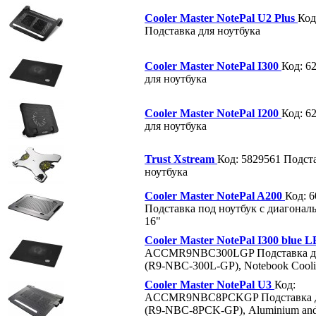
Cooler Master NotePal U2 Plus
Код
Подставка для ноутбука
Cooler Master NotePal I300
Код: 6
для ноутбука
Cooler Master NotePal I200
Код: 6
для ноутбука
Trust Xstream
Код: 5829561
Подста
ноутбука
Cooler Master NotePal A200
Код: 
Подставка под ноутбук с диагонал
16"
Cooler Master NotePal I300 blue 
ACCMR9NBC300LGP
Подставка д
(R9-NBC-300L-GP), Notebook Coolin
Cooler Master NotePal U3
Код:
ACCMR9NBC8PCKGP
Подставка 
(R9-NBC-8PCK-GP), Aluminium and