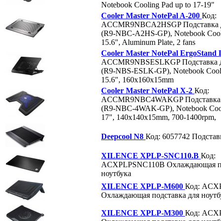
Notebook Cooling Pad up to 17-19"
Cooler Master NotePal A-200
Код:
ACCMR9NBCA2HSGP
Подставка 
(R9-NBC-A2HS-GP), Notebook Cooli
15.6", Aluminum Plate, 2 fans
Cooler Master NotePal ErgoStand 
ACCMR9NBSESLKGP
Подставка 
(R9-NBS-ESLK-GP), Notebook Cooli
15.6", 160x160x15mm
Cooler Master NotePal X-2
Код:
ACCMR9NBC4WAKGP
Подставка
(R9-NBC-4WAK-GP), Notebook Cooli
17", 140x140x15mm, 700-1400rpm,
Deepcool N8
Код: 6057742
Подстав
XILENCE XPLP-SNC110.B
Код:
ACXPLPSNC110B
Охлаждающая п
ноутбука
XILENCE XPLP-M600
Код: ACX
Охлаждающая подставка для ноутб
XILENCE XPLP-M300
Код: ACX