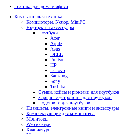
Техника для дома и офиса
Компьютерная техника
Компьютеры, Nettop, MiniPC
Ноутбуки и аксессуары
Ноутбуки
Acer
Apple
Asus
DELL
Fujitsu
HP
Lenovo
Samsung
Sony
Toshiba
Сумки, кейсы и рюкзаки для ноутбуков
Зарядные устройства для ноутбуков
Подставки для ноутбуков
Планшеты, электронные книги и аксессуары
Комплектующие для компьютера
Мониторы
Web камеры
Клавиатуры