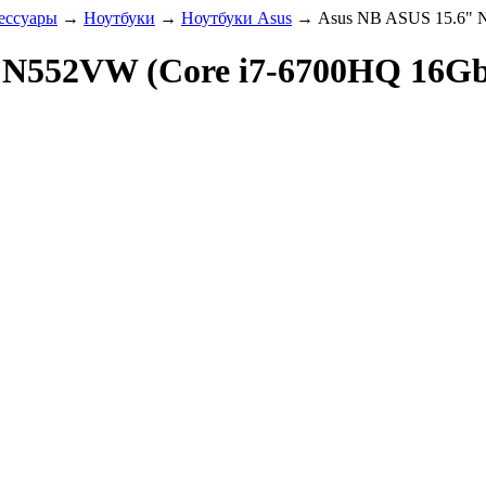
ессуары
→
Ноутбуки
→
Ноутбуки Asus
→
Asus NB ASUS 15.6" 
 N552VW (Core i7-6700HQ 16G