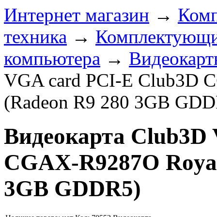
Интернет магазин
→
Ком
техника
→
Комплектующи
компьютера
→
Видеокарт
VGA card PCI-E Club3D 
(Radeon R9 280 3GB GDD
Видеокарта Club3D 
CGAX-R9287O Royal
3GB GDDR5)