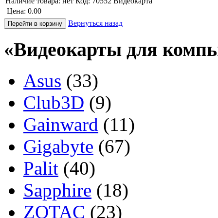
Наличие товара:
нет
Код: 70552
Видеокарта
Цена:
0.00
Вернуться назад
«Видеокарты для компь
Asus
(33)
Club3D
(9)
Gainward
(11)
Gigabyte
(67)
Palit
(40)
Sapphire
(18)
ZOTAC
(23)