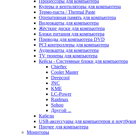
Процессоры для компьютера
Кулеры и вентиляторы для компьютера
Термо-паста / Thermal Paste
Оперативная память для компьютера
Видеокарты для компьютера
Жёсткие диски для компьютера
Блоки питания для компьютера
Приводы для компьютера DVD
PCI контроллеры для компьютера
Аудиокарты для компьютера
TV тюнеры для компьютера
Кейсы - Системные блоки для компьютера
Chieftec
Cooler Master
Deepcool
JNC
KME
LC-Power
Raidmax
Sohoo
Другой ...
Кабели
USB-аксессуары для компьютеров и ноутбуко
Прочее для компьютера
Мониторы