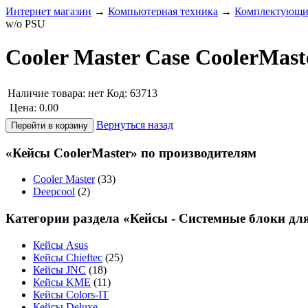
Интернет магазин
→
Компьютерная техника
→
Комплектующие
w/o PSU
Cooler Master Case CoolerMast
Наличие товара:
нет
Код: 63713
Цена:
0.00
Вернуться назад
«Кейсы CoolerMaster» по производителям
Cooler Master
(33)
Deepcool
(2)
Категории раздела «Кейсы - Системные блоки дл
Кейсы Asus
Кейсы Chieftec
(25)
Кейсы JNC
(18)
Кейсы KME
(11)
Кейсы Colors-IT
Кейсы Deluxe