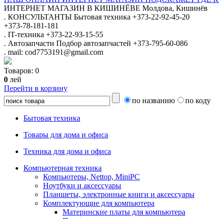
ИНТЕРНЕТ МАГАЗИН
В КИШИНЁВЕ
Молдова, Кишинёв
.
КОНСУЛЬТАНТЫ
Бытовая техника
+373-22-92-45-20
+373-78-181-181
.
IT-техника
+373-22-93-15-55
.
Автозапчасти
Подбор автозапчастей
+373-795-60-086
.
mail: cod7753191@gmail.com
Товаров:
0
0
лей
Перейти в корзину
по названию
по коду
Бытовая техника
Товары для дома и офиса
Техника для дома и офиса
Компьютерная техника
Компьютеры, Nettop, MiniPC
Ноутбуки и аксессуары
Планшеты, электронные книги и аксессуары
Комплектующие для компьютера
Материнские платы для компьютера