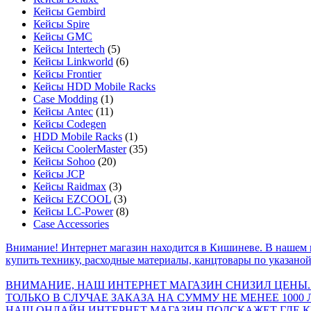
Кейсы Gembird
Кейсы Spire
Кейсы GMC
Кейсы Intertech
(5)
Кейсы Linkworld
(6)
Кейсы Frontier
Кейсы HDD Mobile Racks
Case Modding
(1)
Кейсы Antec
(11)
Кейсы Codegen
HDD Mobile Racks
(1)
Кейсы CoolerMaster
(35)
Кейсы Sohoo
(20)
Кейсы JCP
Кейсы Raidmax
(3)
Кейсы EZCOOL
(3)
Кейсы LC-Power
(8)
Case Accessories
Внимание! Интернет магазин находится в Кишиневе. В нашем 
купить технику, расходные материалы, канцтовары по указаной
ВНИМАНИЕ, НАШ ИНТЕРНЕТ МАГАЗИН СНИЗИЛ ЦЕНЫ.
ТОЛЬКО В СЛУЧАЕ ЗАКАЗА НА СУММУ НЕ МЕНЕЕ 1000 
НАШ ОНЛАЙН ИНТЕРНЕТ МАГАЗИН ПОДСКАЖЕТ ГДЕ КУ