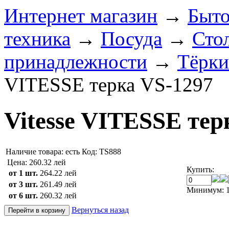
Интернет магазин
→
Быто
техника
→
Посуда
→
Сто
принадлежности
→
Тёрки
VITESSE терка VS-1297
Vitesse VITESSE тер
Наличие товара:
есть
Код: TS888
Цена:
260.32 лей
Купить:
от 1 шт.
264.22 лей
от 3 шт.
261.49 лей
Минимум: 1
от 6 шт.
260.32 лей
Вернуться назад