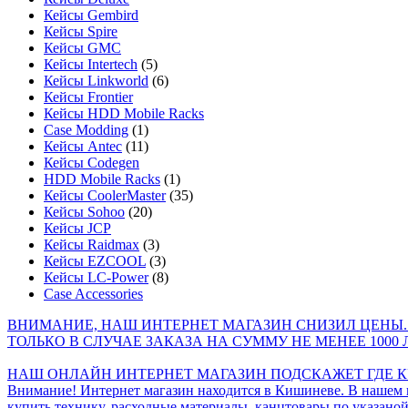
Кейсы Gembird
Кейсы Spire
Кейсы GMC
Кейсы Intertech
(5)
Кейсы Linkworld
(6)
Кейсы Frontier
Кейсы HDD Mobile Racks
Case Modding
(1)
Кейсы Antec
(11)
Кейсы Codegen
HDD Mobile Racks
(1)
Кейсы CoolerMaster
(35)
Кейсы Sohoo
(20)
Кейсы JCP
Кейсы Raidmax
(3)
Кейсы EZCOOL
(3)
Кейсы LC-Power
(8)
Case Accessories
ВНИМАНИЕ, НАШ ИНТЕРНЕТ МАГАЗИН СНИЗИЛ ЦЕНЫ.
ТОЛЬКО В СЛУЧАЕ ЗАКАЗА НА СУММУ НЕ МЕНЕЕ 1000 
НАШ ОНЛАЙН ИНТЕРНЕТ МАГАЗИН ПОДСКАЖЕТ ГДЕ КУ
Внимание! Интернет магазин находится в Кишиневе. В нашем 
купить технику, расходные материалы, канцтовары по указаной