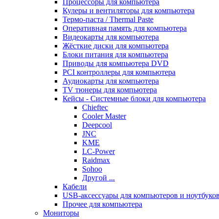
Процессоры для компьютера
Кулеры и вентиляторы для компьютера
Термо-паста / Thermal Paste
Оперативная память для компьютера
Видеокарты для компьютера
Жёсткие диски для компьютера
Блоки питания для компьютера
Приводы для компьютера DVD
PCI контроллеры для компьютера
Аудиокарты для компьютера
TV тюнеры для компьютера
Кейсы - Системные блоки для компьютера
Chieftec
Cooler Master
Deepcool
JNC
KME
LC-Power
Raidmax
Sohoo
Другой ...
Кабели
USB-аксессуары для компьютеров и ноутбуко
Прочее для компьютера
Мониторы