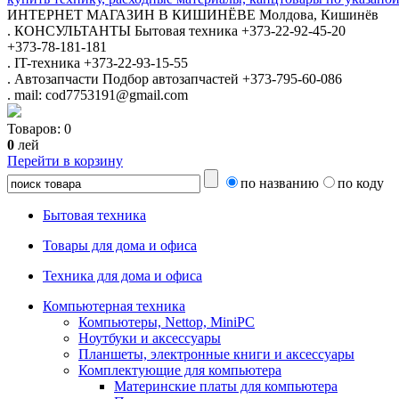
ИНТЕРНЕТ МАГАЗИН
В КИШИНЁВЕ
Молдова, Кишинёв
.
КОНСУЛЬТАНТЫ
Бытовая техника
+373-22-92-45-20
+373-78-181-181
.
IT-техника
+373-22-93-15-55
.
Автозапчасти
Подбор автозапчастей
+373-795-60-086
.
mail: cod7753191@gmail.com
Товаров:
0
0
лей
Перейти в корзину
по названию
по коду
Бытовая техника
Товары для дома и офиса
Техника для дома и офиса
Компьютерная техника
Компьютеры, Nettop, MiniPC
Ноутбуки и аксессуары
Планшеты, электронные книги и аксессуары
Комплектующие для компьютера
Материнские платы для компьютера