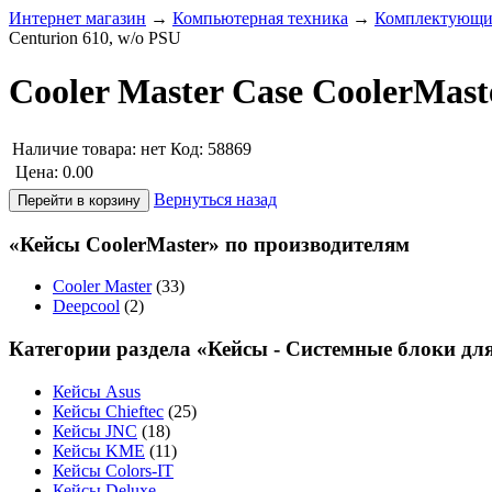
Интернет магазин
→
Компьютерная техника
→
Комплектующие
Centurion 610, w/o PSU
Cooler Master Case CoolerMast
Наличие товара:
нет
Код: 58869
Цена:
0.00
Вернуться назад
«Кейсы CoolerMaster» по производителям
Cooler Master
(33)
Deepcool
(2)
Категории раздела «Кейсы - Системные блоки дл
Кейсы Asus
Кейсы Chieftec
(25)
Кейсы JNC
(18)
Кейсы KME
(11)
Кейсы Colors-IT
Кейсы Deluxe