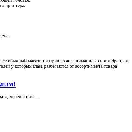
ающей головке.
го принтера.
ена...
ает обычный магазин и привлекает внимание к своим брендам:
ей у которых глаза разбегаются от ассортимента товара
имым!
й, мебелью, хоз...