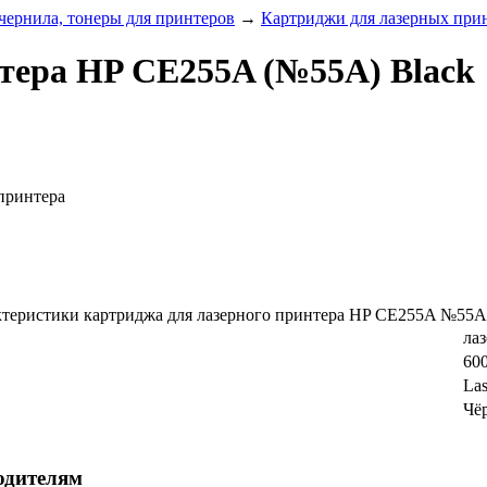
чернила, тонеры для принтеров
→
Картриджи для лазерных при
тера HP CE255A (№55A) Black
принтера
теристики картриджа для лазерного принтера HP CE255A №55A
ла
60
Las
Чё
одителям