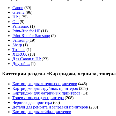
Canon
(89)
Green2
(96)
HP
(175)
Oki
(9)
Panasonic
(1)
Print-Rite for HP
(11)
Print-Rite for Samsung
(2)
Samsung
(19)
Sharp
(1)
Toshiba
(1)
XEROX
(18)
Для Canon и HP
(23)
Другой ...
(1)
Категории раздела «Картриджи, чернила, тонеры
Картриджи для лазерных принтеров
(446)
Картриджи для струйных принтеров
(359)
Картриджи для матричных принтеров
(14)
Тонер / тонеры для принтера
(208)
Чернила для принтера
(66)
Детали для ремонта и заправки принтеров
(250)
Картриджи для лейбл-принтеров