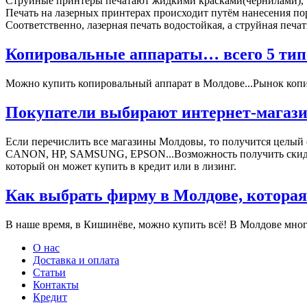
Струйные принтеры печатают жидкими красками(чернилами), че
Печать на лазерных принтерах происходит путём нанесения поро
Соответственно, лазерная печать водостойкая, а струйная печа
Копировальные аппараты… всего 5 типо
Можно купить копировальный аппарат в Молдове...Рынок копиро
Покупатели выбирают интернет-магази
Если перечислить все магазины Молдовы, то получится целый
СANON, HP, SAMSUNG, EPSON...Возможность получить скидки, 
который он может купить в кредит или в лизинг.
Как выбрать фирму в Молдове, которая
В наше время, в Кишинёве, можно купить всё! В Молдове мног
О нас
Доставка и оплата
Статьи
Контакты
Кредит