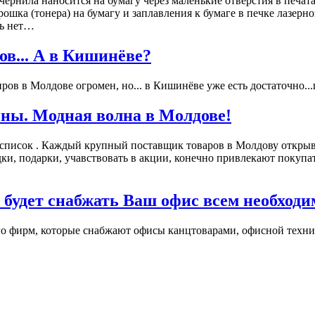
рнила наносится на бумагу через маленькие отверстия в печат
шка (тонера) на бумагу и заплавления к бумаге в печке лазерно
ть нет…
в... А в Кишинёве?
в в Молдове огромен, но... в Кишинёве уже есть достаточно...ц
ны. Модная волна в Молдове!
 список . Каждый крупный поставщик товаров в Молдову открыв
подарки, учавствовать в акции, конечно привлекают покупател
 будет снабжать Ваш офис всем необход
о фирм, которые снабжают офисы канцтоварами, офисной технико