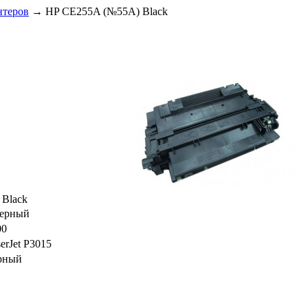
нтеров
→
HP CE255A (№55A) Black
 Black
зерный
00
erJet P3015
рный