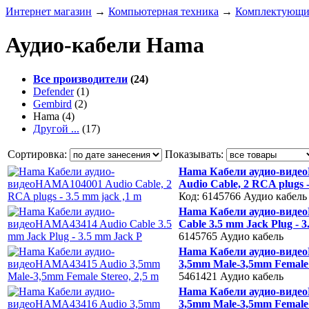
Интернет магазин
→
Компьютерная техника
→
Комплектующие
Аудио-кабели Hama
Все производители
(24)
Defender
(1)
Gembird
(2)
Hama
(4)
Другой ...
(17)
Сортировка:
Показывать:
Hama Кабели аудио-вид
Audio Cable, 2 RCA plugs -
Код: 6145766
Аудио кабель
Hama Кабели аудио-виде
Cable 3.5 mm Jack Plug - 
6145765
Аудио кабель
Hama Кабели аудио-виде
3,5mm Male-3,5mm Female 
5461421
Аудио кабель
Hama Кабели аудио-виде
3,5mm Male-3,5mm Female 