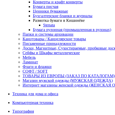
Конверты и крафт конверты
Бумага писчая
Ценники бумажные
Бухгалтерские бланки и журналы
Размотка бумаги в Кишинёве
Stenata
Бумага рулонная (промышленная в рулонах)
Папки и системы архивации
Канцтовары / Канцелярские товары
Письменные принадлежности
Доски, Магнитные, Сухостираемые, пробковые дос
Сейфы и Шкафы металлические
Мебель
Ламинат
Флаги и флажки
СОФТ / SOFT
ТОВАРЫ ИЗ ЕВРОПЫ (ЗАКАЗ ПО КАТАЛОГАМ)
Магазин мужской одежды (МУЖСКАЯ ОДЕЖДА)
Интернет магазины женской одежды (ЖЕНСКАЯ
Техника для дома и офиса
Компьютерная техника
Типография