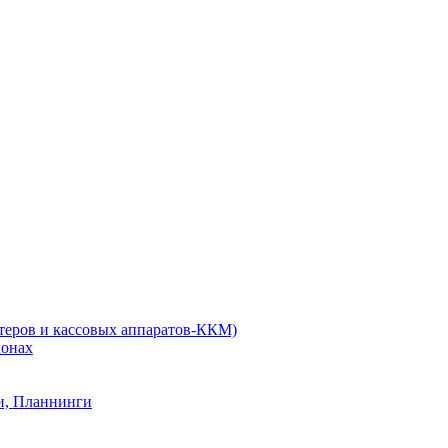
нтеров и кассовых аппаратов-ККМ)
лонах
и, Планнинги