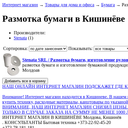
Интернет магазин
→
Товары для дома и офиса
→
Бумага
→
Ра
Размотка бумаги в Кишинёве
Производители:
Stenata
(1)
Сортировка:
Показывать:
Stenata SRL / Размотка бумаги, изготовление рул
размотки бумаги и изготовление бумажной продукции
Молдоав
НАШ ОНЛАЙН ИНТЕРНЕТ МАГАЗИН ПОДСКАЖЕТ ГДЕ КУ
Внимание! Интернет магазин находится в Кишиневе. В нашем 
купить технику, расходные материалы, канцтовары по указаной
ВНИМАНИЕ, НАШ ИНТЕРНЕТ МАГАЗИН СНИЗИЛ ЦЕНЫ.
ТОЛЬКО В СЛУЧАЕ ЗАКАЗА НА СУММУ НЕ МЕНЕЕ 1000 
ИНТЕРНЕТ МАГАЗИН
В КИШИНЁВЕ
Молдова, Кишинёв
.
КОНСУЛЬТАНТЫ
Бытовая техника
+373-22-92-45-20
+373-78-181-181