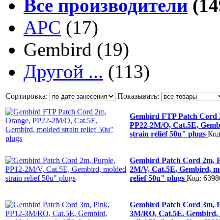
Все производители
(14
APC
(17)
Gembird
(19)
Другой ...
(113)
Сортировка:
Показывать:
Gembird FTP Patch Cord 
PP22-2M/O, Cat.5E, Gemb
strain relief 50u" plugs
Код
Gembird Patch Cord 2m, P
2M/V, Cat.5E, Gembird, mo
relief 50u" plugs
Код: 6398
Gembird Patch Cord 3m, P
3M/RO, Cat.5E, Gembird, 