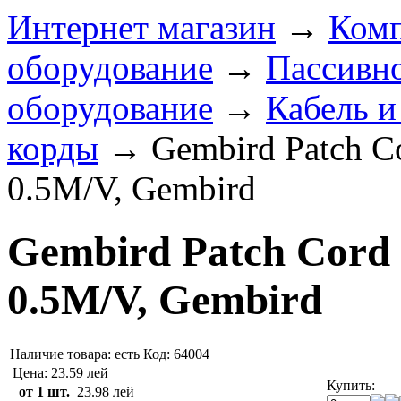
Интернет магазин
→
Комп
оборудование
→
Пассивно
оборудование
→
Кабель и
корды
→
Gembird Patch Co
0.5M/V, Gembird
Gembird Patch Cord C
0.5M/V, Gembird
Наличие товара:
есть
Код: 64004
Цена:
23.59 лей
Купить:
от 1 шт.
23.98 лей