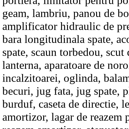
portiera, limitator pentru por
geam, lambriu, panou de bor
amplificator hidraulic de pr
bara longitudinala spate, ac
spate, scaun torbedou, scut 
lanterna, aparatoare de noroi
incalzitoarei, oglinda, bala
becuri, jug fata, jug spate, p
burduf, caseta de directie, le
amortizor, lagar de reazem 