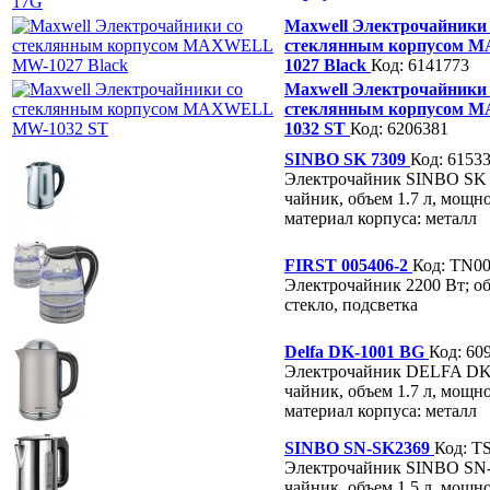
Maxwell Электрочайники 
стеклянным корпусом
1027 Black
Код: 6141773
Maxwell Электрочайники 
стеклянным корпусом
1032 ST
Код: 6206381
SINBO SK 7309
Код: 6153
Электрочайник SINBO SK
чайник, объем 1.7 л, мощно
материал корпуса: металл
FIRST 005406-2
Код: TN00
Электрочайник 2200 Вт; об
стекло, подсветка
Delfa DK-1001 BG
Код: 60
Электрочайник DELFA DK
чайник, объем 1.7 л, мощно
материал корпуса: металл
SINBO SN-SK2369
Код: T
Электрочайник SINBO SN
чайник, объем 1.5 л, мощно