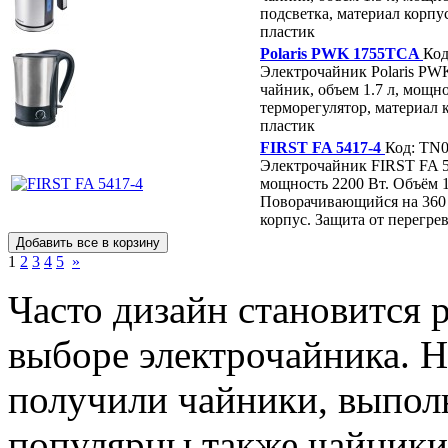
подсветка, материал корпус
пластик
Polaris PWK 1755TCA
Код
Электрочайник Polaris P
чайник, объем 1.7 л, мощно
терморегулятор, материал к
пластик
FIRST FA 5417-4
Код: TN0
Электрочайник FIRST FA 5
мощность 2200 Вт. Объём 1,
Поворачивающийся на 360
корпус. Защита от перегре
1
2
3
4
5
»
Часто дизайн становится
выборе электрочайника. 
получили чайники, выпол
популярны также чайники