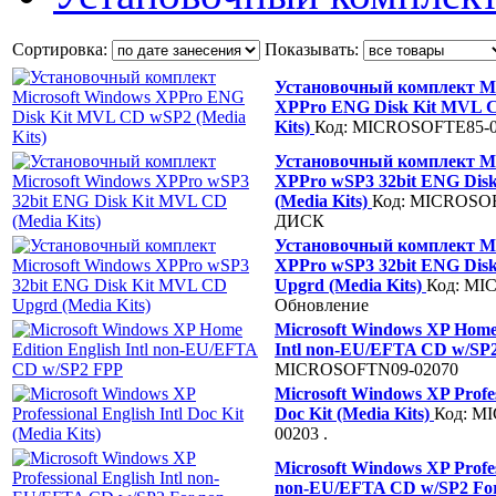
Сортировка:
Показывать:
Установочный комплект Mi
XPPro ENG Disk Kit MVL 
Kits)
Код: MICROSOFTE85-0
Установочный комплект Mi
XPPro wSP3 32bit ENG Dis
(Media Kits)
Код: MICROSOF
ДИСК
Установочный комплект Mi
XPPro wSP3 32bit ENG Dis
Upgrd (Media Kits)
Код: MI
Обновление
Microsoft Windows XP Home 
Intl non-EU/EFTA CD w/SP
MICROSOFTN09-02070
Microsoft Windows XP Profess
Doc Kit (Media Kits)
Код: M
00203
.
Microsoft Windows XP Profess
non-EU/EFTA CD w/SP2 Fo