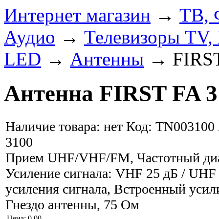
Интернет магазин
→
ТВ, 
Аудио
→
Телевизоры TV,
LED
→
Антенны
→
FIRS
Антенна FIRST FA 3
Наличие товара:
нет
Код: TN003100
3100
Прием UHF/VHF/FM, Частотный диап
Усиление сигнала: VHF 25 дБ / UHF 
усиления сигнала, Встроенный усили
Гнездо антенны, 75 Ом
Цена:
0.00