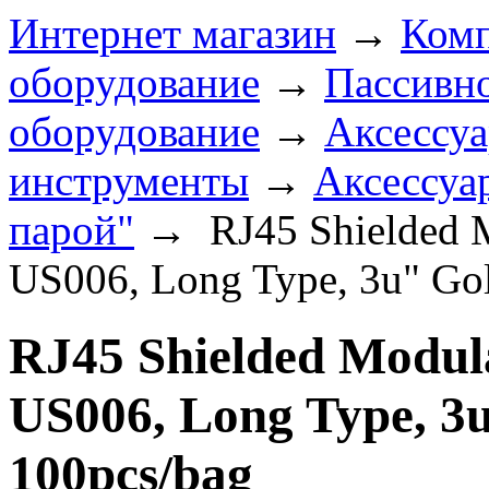
Интернет магазин
→
Комп
оборудование
→
Пассивно
оборудование
→
Аксессу
инструменты
→
Аксессуа
парой"
→
RJ45 Shielded M
US006, Long Type, 3u" Gol
RJ45 Shielded Modula
US006, Long Type, 3u
100pcs/bag