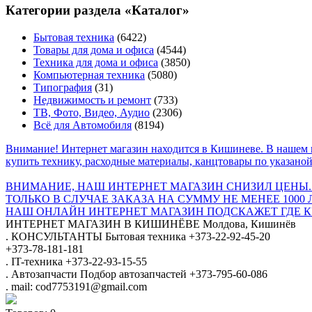
Категории раздела «Каталог»
Бытовая техника
(6422)
Товары для дома и офиса
(4544)
Техника для дома и офиса
(3850)
Компьютерная техника
(5080)
Типография
(31)
Недвижимость и ремонт
(733)
ТВ, Фото, Видео, Аудио
(2306)
Всё для Автомобиля
(8194)
Внимание! Интернет магазин находится в Кишиневе. В нашем 
купить технику, расходные материалы, канцтовары по указаной
ВНИМАНИЕ, НАШ ИНТЕРНЕТ МАГАЗИН СНИЗИЛ ЦЕНЫ.
ТОЛЬКО В СЛУЧАЕ ЗАКАЗА НА СУММУ НЕ МЕНЕЕ 1000 
НАШ ОНЛАЙН ИНТЕРНЕТ МАГАЗИН ПОДСКАЖЕТ ГДЕ КУ
ИНТЕРНЕТ МАГАЗИН
В КИШИНЁВЕ
Молдова, Кишинёв
.
КОНСУЛЬТАНТЫ
Бытовая техника
+373-22-92-45-20
+373-78-181-181
.
IT-техника
+373-22-93-15-55
.
Автозапчасти
Подбор автозапчастей
+373-795-60-086
.
mail: cod7753191@gmail.com