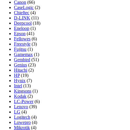
Canon
(66)
CaseLogic
(2)
Chieftec
(4)
D-LINK
(11)
Deepcool
(18)
Eneloop
(1)
Epson
(41)
Fellowes
(6)
Freestyle
(3)
Fujitsu
(1)
Gamemax
(1)
Gembird
(51)
Genius
(23)
Hitachi
(2)
HP
(19)
Hynix
(7)
Intel
(13)
Kingsons
(1)
Kodak
(2)
LC-Power
(6)
Lenovo
(39)
LG
(4)
Logitech
(4)
Lowepro
(4)
Mikrotik
(4)