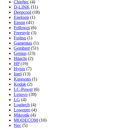
Chieftec
(4)
D-LINK
(11)
Deepcool
(18)
Eneloop
(1)
Epson
(41)
Fellowes
(6)
Freestyle
(3)
Fujitsu
(1)
Gamemax
(1)
Gembird
(51)
Genius
(23)
Hitachi
(2)
HP
(19)
Hynix
(7)
Intel
(13)
Kingsons
(1)
Kodak
(2)
LC-Power
(6)
Lenovo
(39)
LG
(4)
Logitech
(4)
Lowepro
(4)
Mikrotik
(4)
MODECOM
(10)
Nec
(5)