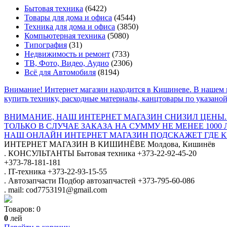
Бытовая техника
(6422)
Товары для дома и офиса
(4544)
Техника для дома и офиса
(3850)
Компьютерная техника
(5080)
Типография
(31)
Недвижимость и ремонт
(733)
ТВ, Фото, Видео, Аудио
(2306)
Всё для Автомобиля
(8194)
Внимание! Интернет магазин находится в Кишиневе. В нашем 
купить технику, расходные материалы, канцтовары по указаной
ВНИМАНИЕ, НАШ ИНТЕРНЕТ МАГАЗИН СНИЗИЛ ЦЕНЫ.
ТОЛЬКО В СЛУЧАЕ ЗАКАЗА НА СУММУ НЕ МЕНЕЕ 1000 
НАШ ОНЛАЙН ИНТЕРНЕТ МАГАЗИН ПОДСКАЖЕТ ГДЕ КУ
ИНТЕРНЕТ МАГАЗИН
В КИШИНЁВЕ
Молдова, Кишинёв
.
КОНСУЛЬТАНТЫ
Бытовая техника
+373-22-92-45-20
+373-78-181-181
.
IT-техника
+373-22-93-15-55
.
Автозапчасти
Подбор автозапчастей
+373-795-60-086
.
mail: cod7753191@gmail.com
Товаров:
0
0
лей