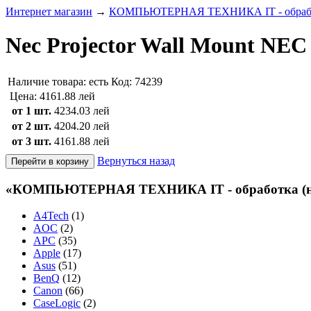
Интернет магазин
→
КОМПЬЮТЕРНАЯ ТЕХНИКА IT - обработ
Nec Projector Wall Mount NE
Наличие товара:
есть
Код: 74239
Цена:
4161.88 лей
от 1 шт.
4234.03 лей
от 2 шт.
4204.20 лей
от 3 шт.
4161.88 лей
Вернуться назад
«КОМПЬЮТЕРНАЯ ТЕХНИКА IT - обработка (нов
A4Tech
(1)
AOC
(2)
APC
(35)
Apple
(17)
Asus
(51)
BenQ
(12)
Canon
(66)
CaseLogic
(2)