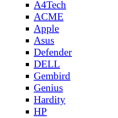
A4Tech
ACME
Apple
Asus
Defender
DELL
Gembird
Genius
Hardity
HP