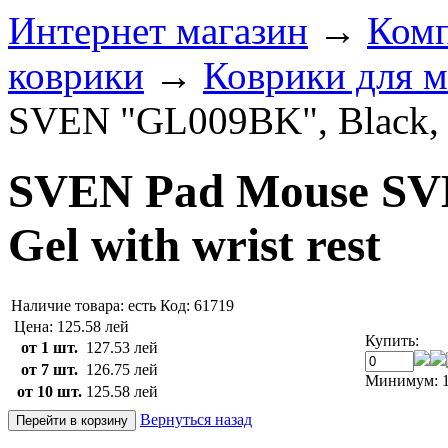
Интернет магазин
→
Комп
коврики
→
Коврики для 
SVEN "GL009BK", Black, Ge
SVEN Pad Mouse SV
Gel with wrist rest
Наличие товара:
есть
Код: 61719
Цена:
125.58 лей
Купить:
от 1 шт.
127.53 лей
от 7 шт.
126.75 лей
Минимум: 1
от 10 шт.
125.58 лей
Вернуться назад