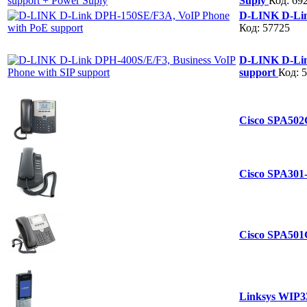
Suply
Код: 69
D-LINK D-Lin
Код: 57725
D-LINK D-Lin
support
Код: 
Cisco SPA50
Cisco SPA30
Cisco SPA50
Linksys WIP