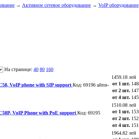
дование
→
Активное сетевое оборудование
→
VoIP оборудование
На странице:
40
80
160
1459.18 лей
от 1 шт.
148
 C58, VoIP phone with SIP support
Код: 69196
айпи-
от 2 шт.
147
от 4 шт.
145
1510.08 лей
от 1 шт.
153
 C58P, VoIP Phone with PoE support
Код: 69195
от 2 шт.
152
от 4 шт.
151
1964.82 лей