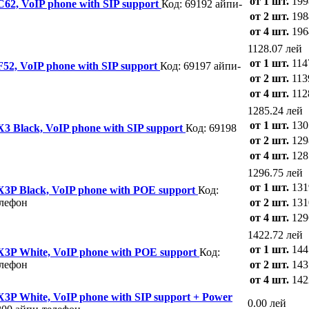
от 1 шт.
199
 C62, VoIP phone with SIP support
Код: 69192
айпи-
от 2 шт.
198
от 4 шт.
196
1128.07 лей
от 1 шт.
114
 F52, VoIP phone with SIP support
Код: 69197
айпи-
от 2 шт.
113
от 4 шт.
112
1285.24 лей
от 1 шт.
130
 X3 Black, VoIP phone with SIP support
Код: 69198
от 2 шт.
129
от 4 шт.
128
1296.75 лей
от 1 шт.
131
 X3P Black, VoIP phone with POE support
Код:
елефон
от 2 шт.
131
от 4 шт.
129
1422.72 лей
от 1 шт.
144
 X3P White, VoIP phone with POE support
Код:
елефон
от 2 шт.
143
от 4 шт.
142
 X3P White, VoIP phone with SIP support + Power
0.00 лей