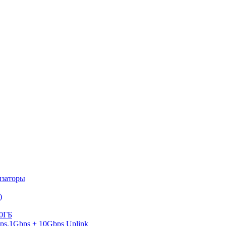
изаторы
)
10ГБ
s,1Gbps + 10Gbps Uplink