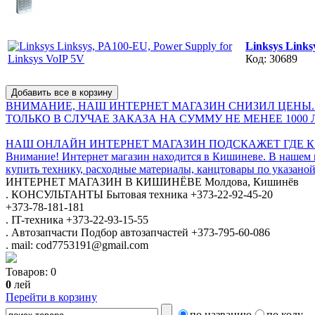
Linksys Links
Код: 30689
ВНИМАНИЕ, НАШ ИНТЕРНЕТ МАГАЗИН СНИЗИЛ ЦЕНЫ.
ТОЛЬКО В СЛУЧАЕ ЗАКАЗА НА СУММУ НЕ МЕНЕЕ 1000 
НАШ ОНЛАЙН ИНТЕРНЕТ МАГАЗИН ПОДСКАЖЕТ ГДЕ КУ
Внимание! Интернет магазин находится в Кишиневе. В нашем 
купить технику, расходные материалы, канцтовары по указаной
ИНТЕРНЕТ МАГАЗИН
В КИШИНЁВЕ
Молдова, Кишинёв
.
КОНСУЛЬТАНТЫ
Бытовая техника
+373-22-92-45-20
+373-78-181-181
.
IT-техника
+373-22-93-15-55
.
Автозапчасти
Подбор автозапчастей
+373-795-60-086
.
mail: cod7753191@gmail.com
Товаров:
0
0
лей
Перейти в корзину
по названию
по коду