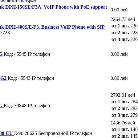
200
айпи-телефон
k DPH-150SE/F3A, VoIP Phone with PoE support
0.00 лей
2264.73 лей
от 1 шт.
230
k DPH-400S/E/F3, Business VoIP Phone with SIP
57723
от 2 шт.
228
от 3 шт.
226
2G
Код: 45545
IP телефон
0.00 лей
1-G2
Код: 45543
IP телефон
0.00 лей
2792.01 лей
от 1 шт.
284
1G
Код: 39848
IP телефон
от 2 шт.
282
от 3 шт.
279
1436.76 лей
от 1 шт.
146
330-EU
Код: 28625
Беспроводной IP телефон
от 2 шт.
145