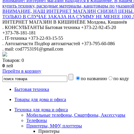
Внимание! Интернет магазин находится в Кишиневе. В нашем 
купить технику, расходные материалы, канцтовары по указаной
ВНИМАНИЕ, НАШ ИНТЕРНЕТ МАГАЗИН СНИЗИЛ ЦЕНЫ.
ТОЛЬКО В СЛУЧАЕ ЗАКАЗА НА СУММУ НЕ МЕНЕЕ 1000 
ИНТЕРНЕТ МАГАЗИН
В КИШИНЁВЕ
Молдова, Кишинёв
.
КОНСУЛЬТАНТЫ
Бытовая техника
+373-22-92-45-20
+373-78-181-181
.
IT-техника
+373-22-93-15-55
.
Автозапчасти
Подбор автозапчастей
+373-795-60-086
.
mail: cod7753191@gmail.com
Товаров:
0
0
лей
Перейти в корзину
по названию
по коду
Бытовая техника
Товары для дома и офиса
Техника для дома и офиса
Мобильные телефоны, Смартфоны, Аксессуары
Телефоны
Принтеры, МФУ, плоттеры
Принтеры