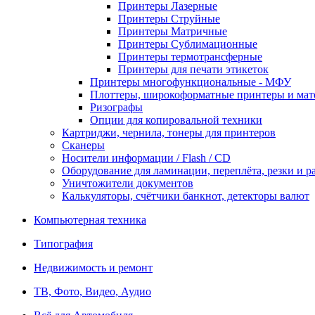
Принтеры Лазерные
Принтеры Струйные
Принтеры Матричные
Принтеры Сублимационные
Принтеры термотрансферные
Принтеры для печати этикеток
Принтеры многофункциональные - МФУ
Плоттеры, широкоформатные принтеры и мат
Ризографы
Опции для копировальной техники
Картриджи, чернила, тонеры для принтеров
Сканеры
Носители информации / Flash / CD
Оборудование для ламинации, переплёта, резки и 
Уничтожители документов
Калькуляторы, счётчики банкнот, детекторы валют
Компьютерная техника
Типография
Недвижимость и ремонт
ТВ, Фото, Видео, Аудио