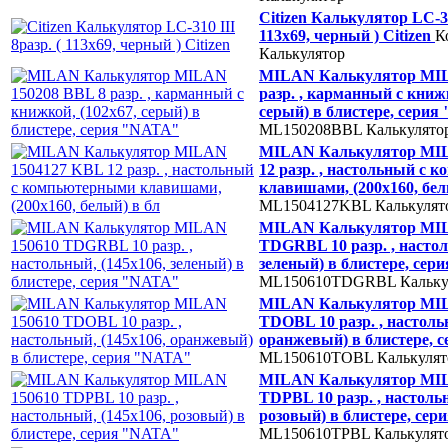
Citizen Калькулятор LC-31
113х69, черный ) Citizen
К
Калькулятор
MILAN Калькулятор MIL
разр. , карманный с книжк
серый) в блистере, сери
ML150208BBL
Калькулято
MILAN Калькулятор MIL
12 разр. , настольный с
клавишами, (200х160, бел
ML1504127KBL
Калькулят
MILAN Калькулятор MIL
TDGRBL 10 разр. , настол
зеленый) в блистере, се
ML150610TDGRBL
Кальку
MILAN Калькулятор MIL
TDOBL 10 разр. , настоль
оранжевый) в блистере,
ML150610TOBL
Калькулят
MILAN Калькулятор MIL
TDPBL 10 разр. , настольн
розовый) в блистере, се
ML150610TPBL
Калькулят