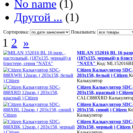
No name
(1)
Другой ...
(1)
Сортировка:
Показывать:
1
2
»
MILAN 152016 BL 16 разр.
(187х135, черный) в блист
"NATA"
Код: ML152016B
Citizen Калькулятор SDC
203х158, белый ) Citizen
К
Калькулятор
Citizen Калькулятор SDC
203х158, красный ) Citize
CALC888XRD
Калькулято
Citizen Калькулятор SDC-
203х158, синий ) Citizen
К
Калькулятор
Citizen Калькулятор SDC-
203х158, черный ) Citizen
Калькулятор