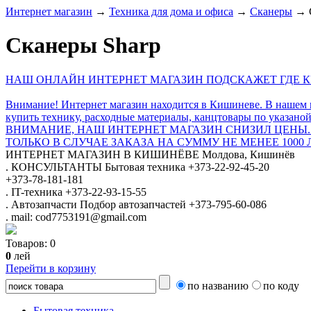
Интернет магазин
→
Техника для дома и офиса
→
Сканеры
→
Сканеры Sharp
НАШ ОНЛАЙН ИНТЕРНЕТ МАГАЗИН ПОДСКАЖЕТ ГДЕ КУ
Внимание! Интернет магазин находится в Кишиневе. В нашем 
купить технику, расходные материалы, канцтовары по указаной
ВНИМАНИЕ, НАШ ИНТЕРНЕТ МАГАЗИН СНИЗИЛ ЦЕНЫ.
ТОЛЬКО В СЛУЧАЕ ЗАКАЗА НА СУММУ НЕ МЕНЕЕ 1000 
ИНТЕРНЕТ МАГАЗИН
В КИШИНЁВЕ
Молдова, Кишинёв
.
КОНСУЛЬТАНТЫ
Бытовая техника
+373-22-92-45-20
+373-78-181-181
.
IT-техника
+373-22-93-15-55
.
Автозапчасти
Подбор автозапчастей
+373-795-60-086
.
mail: cod7753191@gmail.com
Товаров:
0
0
лей
Перейти в корзину
по названию
по коду
Бытовая техника