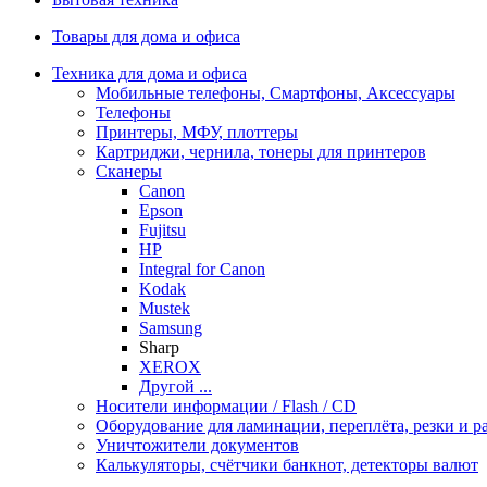
Товары для дома и офиса
Техника для дома и офиса
Мобильные телефоны, Смартфоны, Аксессуары
Телефоны
Принтеры, МФУ, плоттеры
Картриджи, чернила, тонеры для принтеров
Сканеры
Canon
Epson
Fujitsu
HP
Integral for Canon
Kodak
Mustek
Samsung
Sharp
XEROX
Другой ...
Носители информации / Flash / CD
Оборудование для ламинации, переплёта, резки и 
Уничтожители документов
Калькуляторы, счётчики банкнот, детекторы валют